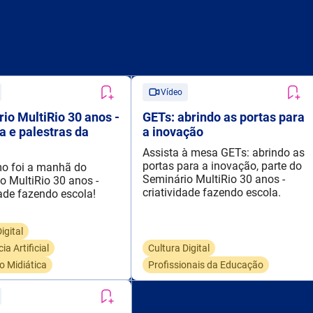
Vídeo
io MultiRio 30 anos -
GETs: abrindo as portas para
a e palestras da
a inovação
Assista à mesa GETs: abrindo as
portas para a inovação, parte do
o foi a manhã do
Seminário MultiRio 30 anos -
o MultiRio 30 anos -
criatividade fazendo escola.
dade fazendo escola!
igital
ia Artificial
Cultura Digital
 Midiática
Profissionais da Educação