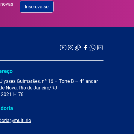
 novas
Inscreva-se
ereço
Ulysses Guimarães, nº 16 – Torre B – 4º andar
de Nova. Rio de Janeiro/RJ
 20211-178
idoria
doria@multi.rio