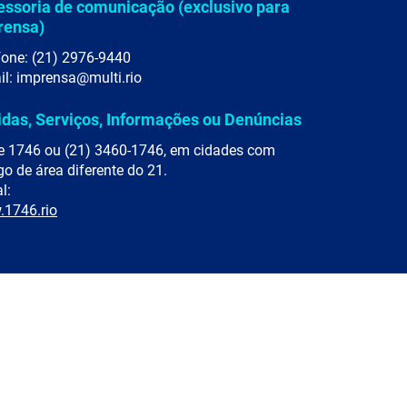
essoria de comunicação (exclusivo para
rensa)
fone: (21) 2976-9440
il: imprensa@multi.rio
idas, Serviços, Informações ou Denúncias
e 1746 ou (21) 3460-1746, em cidades com
go de área diferente do 21.
l:
1746.rio