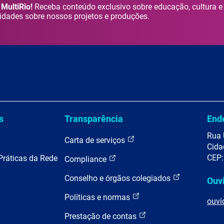
MultiRio!
Receba conteúdo exclusivo sobre educação, cultura e
idades sobre nossos projetos e produções.
s
Transparência
End
Rua 
Carta de serviços
Cida
CEP:
Práticas da Rede
Compliance
Conselho e órgãos colegiados
Ouv
Políticas e normas
ouvi
Prestação de contas