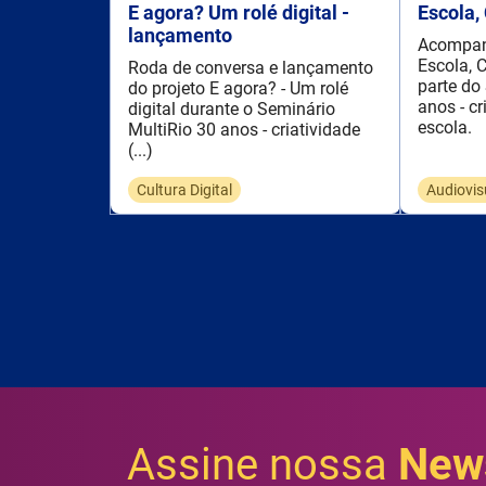
E agora? Um rolé digital -
Escola,
lançamento
Acompan
Escola, 
Roda de conversa e lançamento
parte do
do projeto E agora? - Um rolé
anos - c
digital durante o Seminário
escola.
MultiRio 30 anos - criatividade
(...)
Cultura Digital
Audiovis
Assine nossa
News