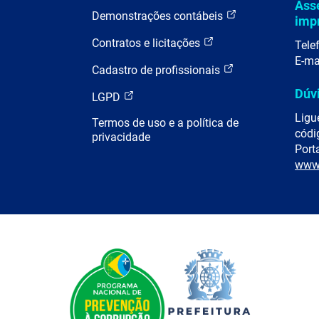
Ass
Demonstrações contábeis
imp
Contratos e licitações
Tele
E-ma
Cadastro de profissionais
Dúv
LGPD
Ligu
Termos de uso e a política de
códi
privacidade
Porta
www.