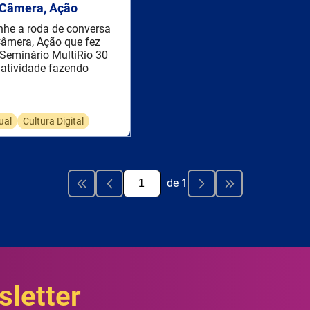
 Câmera, Ação
he a roda de conversa
Câmera, Ação que fez
 Seminário MultiRio 30
riatividade fazendo
ual
Cultura Digital
de
1
letter