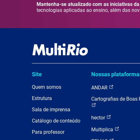
Mantenha-se atualizado com as iniciativas da 
tecnologias aplicadas ao ensino, além das nov
Site
Nossas plataforma
Quem somos
ANDAR
Estrutura
Cartografias de Boas 
Sala de imprensa
hector
Catálogo de conteúdo
Multiplica
Para professor