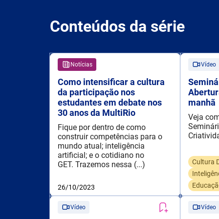
Conteúdos da série
Notícias
Vídeo
Como intensificar a cultura
Seminár
da participação nos
Abertur
estudantes em debate nos
manhã
30 anos da MultiRio
Veja com
Seminári
Fique por dentro de como
Criativi
construir competências para o
mundo atual; inteligência
artificial; e o cotidiano no
Cultura D
GET. Trazemos nessa (...)
Inteligênc
Educação
26/10/2023
Vídeo
Vídeo