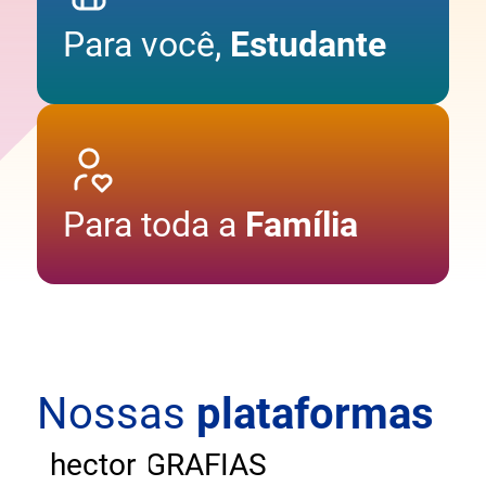
Para você,
Estudante
Para toda a
Família
Nossas
plataformas
ANDAR
CARTOGRAFIAS
hector