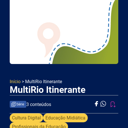
Início
> MultiRio Itinerante
MultiRio Itinerante
3 conteúdos
Série
Cultura Digital
Educação Midiática
Profissionais da Educação