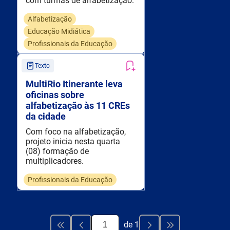
com turmas de alfabetização.
Alfabetização
Educação Midiática
Profissionais da Educação
Texto
MultiRio Itinerante leva
oficinas sobre
alfabetização às 11 CREs
da cidade
Com foco na alfabetização,
projeto inicia nesta quarta
(08) formação de
multiplicadores.
Profissionais da Educação
de
1