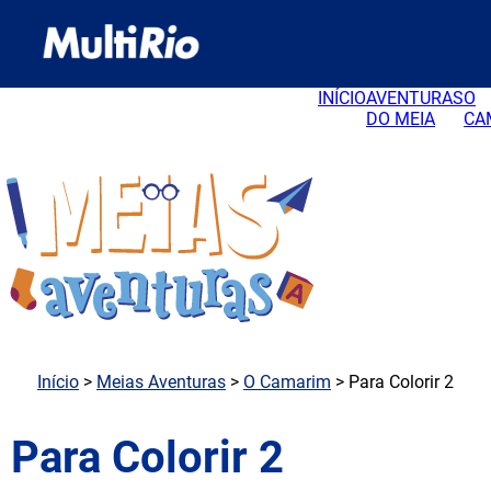
INÍCIO
AVENTURAS
O
DO MEIA
CA
Início
>
Meias Aventuras
>
O Camarim
> Para Colorir 2
Para Colorir 2