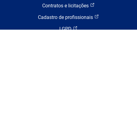
Contratos e licitações
Cadastro de profissionais
LGPD
Termos de uso e a política de privacidade
Endereço
Rua Ulysses Guimarães, nº 16 – Torre B – 4º andar
Cidade Nova. Rio de Janeiro/RJ
CEP: 20211-178
Ouvidoria
ouvidoria@multi.rio
Assessoria de comunicação (exclusivo para
imprensa)