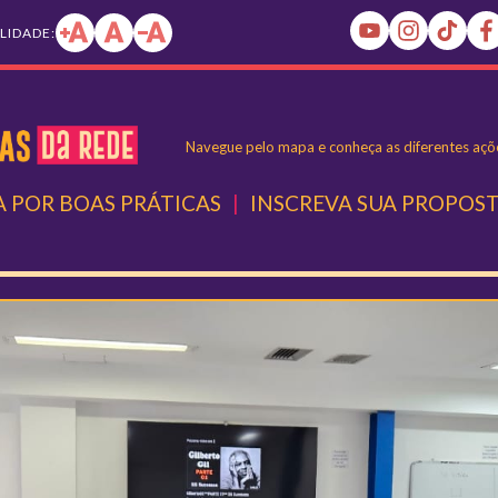
ILIDADE:
Navegue pelo mapa e conheça as diferentes açõe
 POR BOAS PRÁTICAS
|
INSCREVA SUA PROPOS