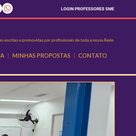
LOGIN PROFESSORES SME
s escritas e promovidas por profissionais de toda a nossa Rede.
TA
|
MINHAS PROPOSTAS
|
CONTATO