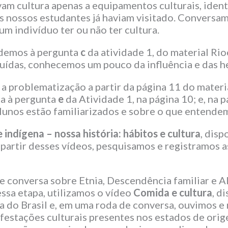
am cultura apenas a equipamentos culturais, iden
es nossos estudantes já haviam visitado. Conversa
m indivíduo ter ou não ter cultura.
ndemos à pergunta
c
da atividade 1, do material Rio
tuídas, conhecemos um pouco da influência e das he
 a problematização a partir da página 11 do materi
sta à pergunta
e
da Atividade 1, na página 10; e, na
unos estão familiarizados e sobre o que entendem 
 indígena – nossa história: hábitos e cultura
, disp
A partir desses vídeos, pesquisamos e registramos a
e conversa sobre Etnia, Descendência familiar e A
ssa etapa, utilizamos o vídeo
Comida e cultura
, d
 do Brasil e, em uma roda de conversa, ouvimos e 
ifestações culturais presentes nos estados de or