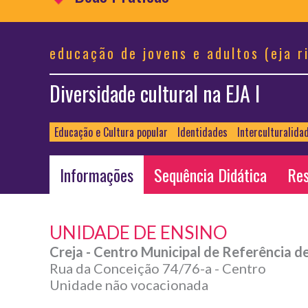
educação de jovens e adultos (eja r
Diversidade cultural na EJA I
Educação e Cultura popular
Identidades
Interculturalida
Informações
Sequência Didática
Res
UNIDADE DE ENSINO
Creja - Centro Municipal de Referência d
Rua da Conceição 74/76-a - Centro
Unidade não vocacionada