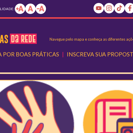
ILIDADE:
Navegue pelo mapa e conheça as diferentes açõe
 POR BOAS PRÁTICAS
|
INSCREVA SUA PROPOS