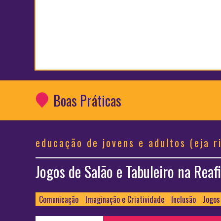
Boas Práticas
educação de jovens e adultos (eja r
Jogos de Salão e Tabuleiro na Reaf
Comunicação
Imaginação e Criatividade
Inclusão
Jogos