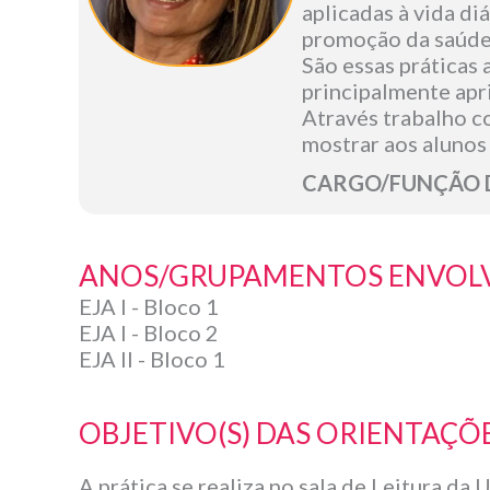
aplicadas à vida di
promoção da saúde
São essas práticas 
principalmente apri
Através trabalho 
mostrar aos alunos 
CARGO/FUNÇÃO DO 
ANOS/GRUPAMENTOS ENVOL
EJA I - Bloco 1
EJA I - Bloco 2
EJA II - Bloco 1
OBJETIVO(S) DAS ORIENTAÇÕE
A prática se realiza no sala de Leitura d