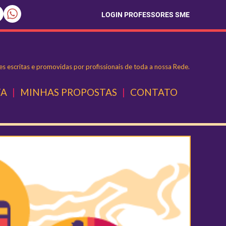
LOGIN PROFESSORES SME
s escritas e promovidas por profissionais de toda a nossa Rede.
TA
|
MINHAS PROPOSTAS
|
CONTATO