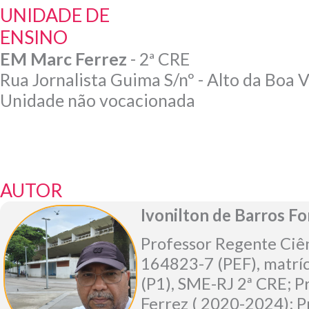
UNIDADE DE
ENSINO
EM Marc Ferrez
- 2ª CRE
Rua Jornalista Guima S/nº - Alto da Boa V
Unidade não vocacionada
AUTOR
Ivonilton de Barros F
Professor Regente Ciên
164823-7 (PEF), matrí
(P1), SME-RJ 2ª CRE; P
Ferrez ( 2020-2024); P