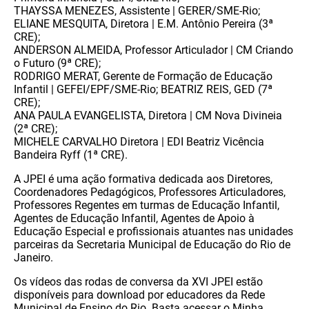
THAYSSA MENEZES, Assistente | GERER/SME-Rio;
ELIANE MESQUITA, Diretora | E.M. Antônio Pereira (3ª
CRE);
ANDERSON ALMEIDA, Professor Articulador | CM Criando
o Futuro (9ª CRE);
RODRIGO MERAT, Gerente de Formação de Educação
Infantil | GEFEI/EPF/SME-Rio; BEATRIZ REIS, GED (7ª
CRE);
ANA PAULA EVANGELISTA, Diretora | CM Nova Divineia
(2ª CRE);
MICHELE CARVALHO Diretora | EDI Beatriz Vicência
Bandeira Ryff (1ª CRE).
A JPEI é uma ação formativa dedicada aos Diretores,
Coordenadores Pedagógicos, Professores Articuladores,
Professores Regentes em turmas de Educação Infantil,
Agentes de Educação Infantil, Agentes de Apoio à
Educação Especial e profissionais atuantes nas unidades
parceiras da Secretaria Municipal de Educação do Rio de
Janeiro.
Os vídeos das rodas de conversa da XVI JPEI estão
disponíveis para download por educadores da Rede
Municipal de Ensino do Rio. Basta acessar o Minha