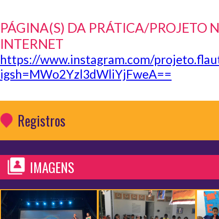
PÁGINA(S) DA PRÁTICA/PROJETO 
INTERNET
https://www.instagram.com/projeto.flau
igsh=MWo2Yzl3dWliYjFweA==
Registros
IMAGENS