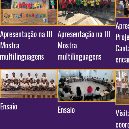
Apre
Apresentação na III
Apresentação na III
Proj
Mostra
Mostra
Cant
multilinguagens
multilinguagens
enca
Ensaio
Ensaio
Visit
coor