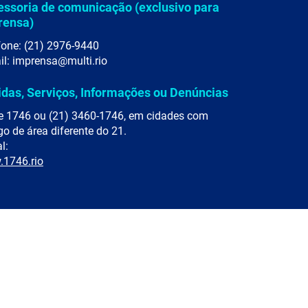
essoria de comunicação (exclusivo para
rensa)
fone: (21) 2976-9440
il: imprensa@multi.rio
idas, Serviços, Informações ou Denúncias
e 1746 ou (21) 3460-1746, em cidades com
go de área diferente do 21.
l:
1746.rio