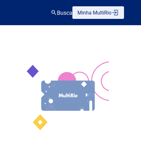
Busca
Minha MultiRio