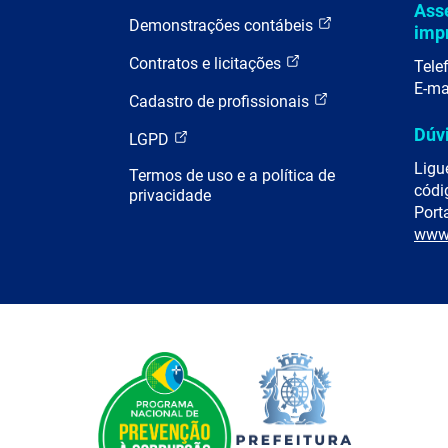
Ass
Demonstrações contábeis
imp
Contratos e licitações
Tele
E-ma
Cadastro de profissionais
Dúv
LGPD
Ligu
Termos de uso e a política de
códi
privacidade
Porta
www.