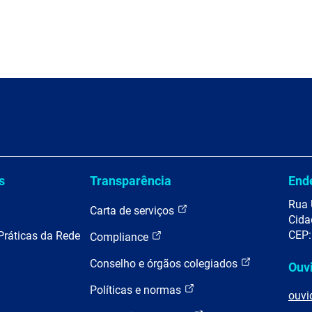
s
Transparência
End
Rua 
Carta de serviços
Cida
CEP:
Práticas da Rede
Compliance
Conselho e órgãos colegiados
Ouv
Políticas e normas
ouvi