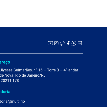
ereço
Ulysses Guimarães, nº 16 – Torre B – 4º andar
de Nova. Rio de Janeiro/RJ
 20211-178
idoria
doria@multi.rio