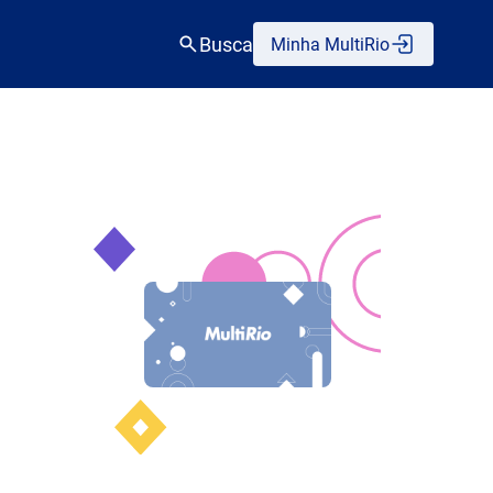
Busca
Minha MultiRio