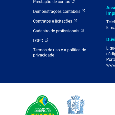
Prestação de contas
Ass
Demonstrações contábeis
imp
Contratos e licitações
Tele
E-ma
Cadastro de profissionais
Dúv
LGPD
Ligu
Termos de uso e a política de
códi
privacidade
Porta
www.