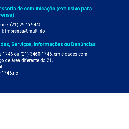
essoria de comunicação (exclusivo para
rensa)
fone: (21) 2976-9440
il: imprensa@multi.rio
idas, Serviços, Informações ou Denúncias
e 1746 ou (21) 3460-1746, em cidades com
go de área diferente do 21.
l:
1746.rio