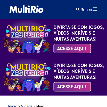
Busca
Início
>
Vídeos
> Hino