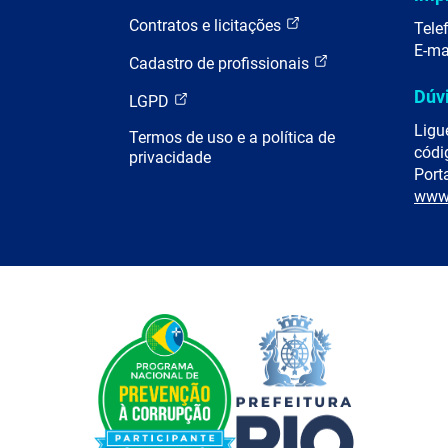
Contratos e licitações
Tele
E-ma
Cadastro de profissionais
Dúv
LGPD
Ligu
Termos de uso e a política de
códi
privacidade
Porta
www.