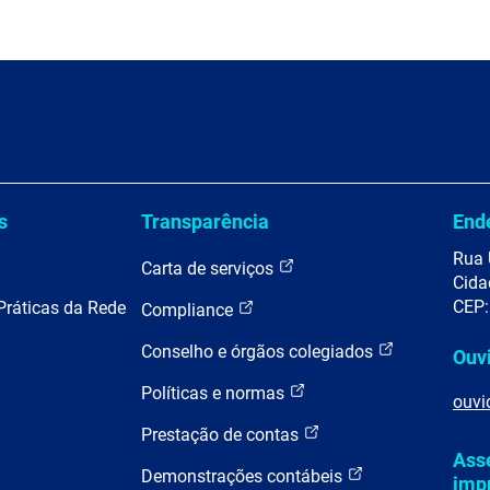
s
Transparência
End
Rua 
Carta de serviços
Cida
CEP:
Práticas da Rede
Compliance
Conselho e órgãos colegiados
Ouv
Políticas e normas
ouvi
Prestação de contas
Ass
Demonstrações contábeis
imp