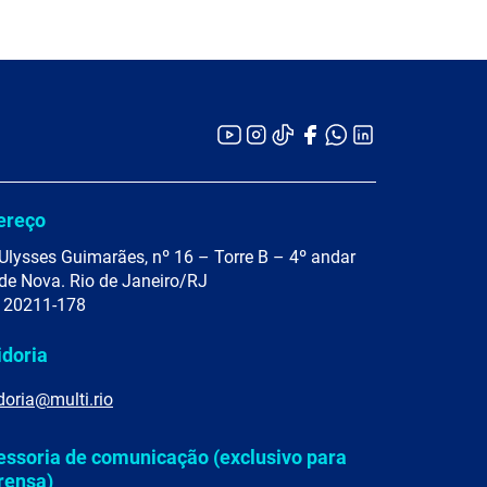
ereço
Ulysses Guimarães, nº 16 – Torre B – 4º andar
de Nova. Rio de Janeiro/RJ
 20211-178
idoria
doria@multi.rio
essoria de comunicação (exclusivo para
rensa)