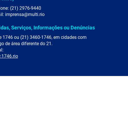
fone: (21) 2976-9440
il: imprensa@multi.rio
idas, Serviços, Informações ou Denúncias
e 1746 ou (21) 3460-1746, em cidades com
go de área diferente do 21.
l:
1746.rio