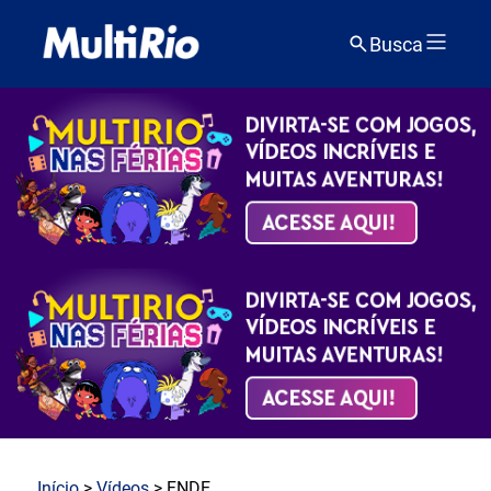
Busca
Início
>
Vídeos
> FNDE