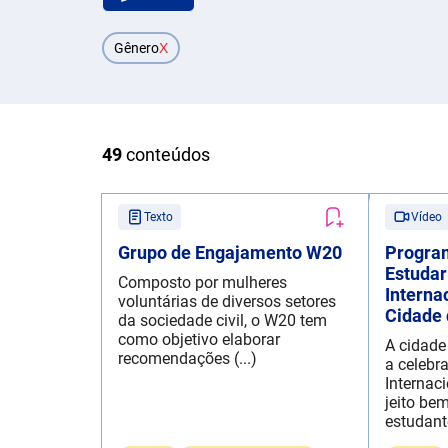
Gênero
X
49
conteúdos
Texto
Vídeo
Grupo de Engajamento W20
Program
Estudar
Composto por mulheres
Interna
voluntárias de diversos setores
Cidade 
da sociedade civil, o W20 tem
como objetivo elaborar
A cidade
recomendações (...)
a celebr
Internac
jeito bem
estudante