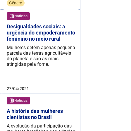
Gênero
Notícias
Desigualdades sociais: a
urgência do empoderamento
feminino no meio rural
Mulheres detêm apenas pequena
parcela das terras agricultáveis
do planeta e são as mais
atingidas pela fome.
27/04/2021
Notícias
A história das mulheres
cientistas no Brasil
A evolução da participação das