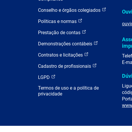
Conselho e órgãos colegiados
Ouv
Políticas e normas
ouvi
Prestação de contas
Ass
Demonstrações contábeis
imp
Contratos e licitações
Tele
E-ma
Cadastro de profissionais
Dúv
LGPD
Ligu
Termos de uso e a política de
códi
privacidade
Porta
www.