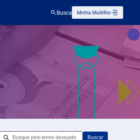
Busca
Minha MultiRio
Buscar