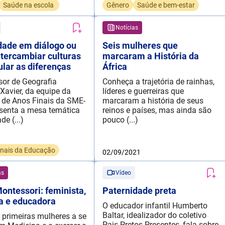
Saúde na escola
Gênero
Saúde e bem-estar
Notícias
dade em diálogo ou
Seis mulheres que
tercambiar culturas
marcaram a História da
lar as diferenças
África
sor de Geografia
Conheça a trajetória de rainhas,
Xavier, da equipe da
líderes e guerreiras que
 de Anos Finais da SME-
marcaram a história de seus
esenta a mesa temática
reinos e países, mas ainda são
de (...)
pouco (...)
onais da Educação
02/09/2021
as
Vídeo
ontessori: feminista,
Paternidade preta
ta e educadora
O educador infantil Humberto
Baltar, idealizador do coletivo
primeiras mulheres a se
Pais Pretos Presentes, fala sobre