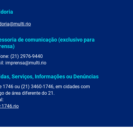
idoria
doria@multi.rio
essoria de comunicação (exclusivo para
rensa)
fone: (21) 2976-9440
il: imprensa@multi.rio
idas, Serviços, Informações ou Denúncias
e 1746 ou (21) 3460-1746, em cidades com
go de área diferente do 21.
l:
1746.rio