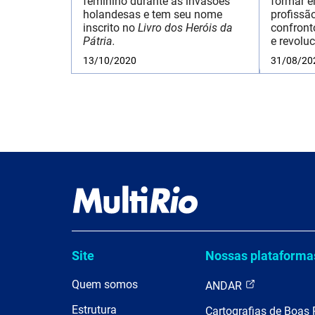
feminino durante as invasões
formar e
holandesas e tem seu nome
profissã
inscrito no
Livro dos Heróis da
confront
Pátria.
e revoluc
13/10/2020
31/08/20
Site
Nossas plataforma
Quem somos
ANDAR
Estrutura
Cartografias de Boas 