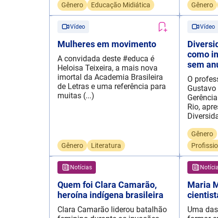
Gênero
Educação Midiática
Gênero
Vídeo
Vídeo
Mulheres em movimento
Diversi
como in
A convidada deste #educa é
sem anu
Heloisa Teixeira, a mais nova
imortal da Academia Brasileira
O profes
de Letras e uma referência para
Gustavo 
muitas (...)
Gerência
Rio, apr
Diversida
Gênero
Gênero
Literatura
Profissi
Notícias
Notíci
Quem foi Clara Camarão,
Maria M
heroína indígena brasileira
cientis
Clara Camarão liderou batalhão
Uma das 