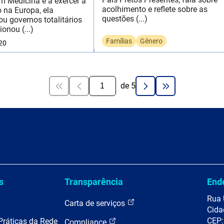
m Medicina e a exercer a
acolhimento e reflete sobre as
o na Europa, ela
questões (...)
ou governos totalitários
ionou (...)
Famílias
Gênero
20
de
5
s
Transparência
End
Rua 
Carta de serviços
Cida
CEP:
Práticas da Rede
Compliance