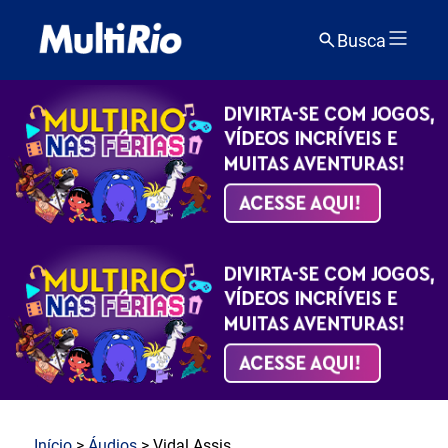
Busca
Início
>
Áudios
> Vidal Assis