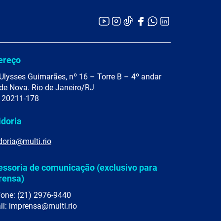
ereço
Ulysses Guimarães, nº 16 – Torre B – 4º andar
de Nova. Rio de Janeiro/RJ
 20211-178
idoria
doria@multi.rio
essoria de comunicação (exclusivo para
rensa)
fone: (21) 2976-9440
il: imprensa@multi.rio