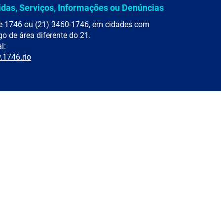
idas, Serviços, Informações ou Denúncias
e 1746 ou (21) 3460-1746, em cidades com
go de área diferente do 21.
l:
1746.rio