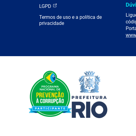
Dúv
LGPD
Ligu
Termos de uso e a política de
códi
privacidade
Porta
www.