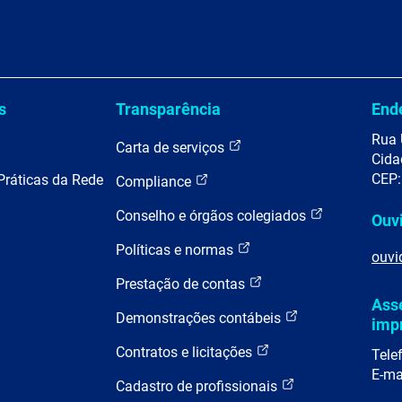
s
Transparência
End
Rua 
Carta de serviços
Cida
CEP:
Práticas da Rede
Compliance
Conselho e órgãos colegiados
Ouv
Políticas e normas
ouvi
Prestação de contas
Ass
Demonstrações contábeis
imp
Contratos e licitações
Tele
E-ma
Cadastro de profissionais