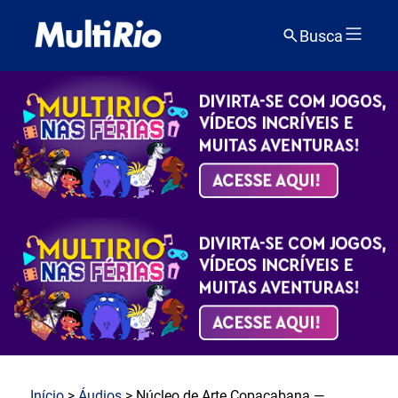
Busca
Início
>
Áudios
> Núcleo de Arte Copacabana —