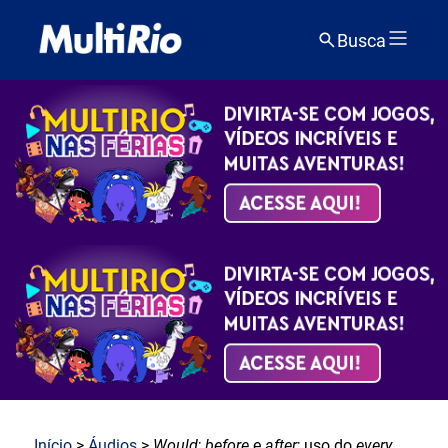
Busca
Início
>
Áudios
>
Would
;
before
e
after
; uso do
every