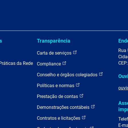
s
Transparência
End
Rua 
Carta de serviços
Cida
CEP:
Práticas da Rede
Compliance
Conselho e órgãos colegiados
Ouv
Políticas e normas
ouvi
Prestação de contas
Ass
Demonstrações contábeis
imp
Contratos e licitações
Tele
E-ma