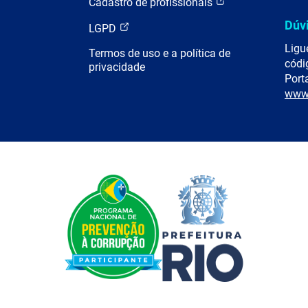
Cadastro de profissionais
Dúv
LGPD
Ligu
Termos de uso e a política de
códi
privacidade
Porta
www.