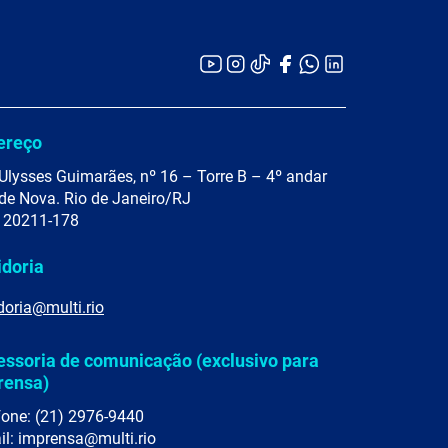
ereço
Ulysses Guimarães, nº 16 – Torre B – 4º andar
de Nova. Rio de Janeiro/RJ
 20211-178
idoria
doria@multi.rio
essoria de comunicação (exclusivo para
rensa)
fone: (21) 2976-9440
il: imprensa@multi.rio