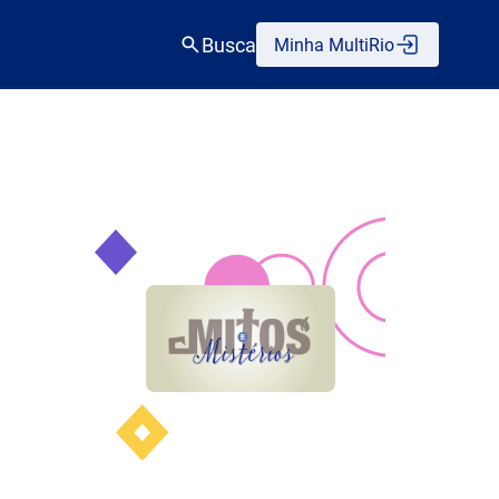
Busca
Minha MultiRio