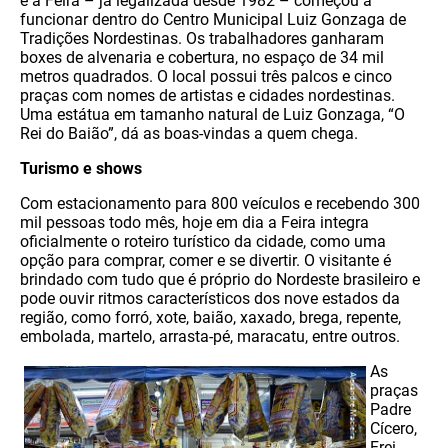
e a Feira – já legalizada desde 1982 – começou a
funcionar dentro do Centro Municipal Luiz Gonzaga de
Tradições Nordestinas. Os trabalhadores ganharam
boxes de alvenaria e cobertura, no espaço de 34 mil
metros quadrados. O local possui três palcos e cinco
praças com nomes de artistas e cidades nordestinas.
Uma estátua em tamanho natural de Luiz Gonzaga, “O
Rei do Baião”, dá as boas-vindas a quem chega.
Turismo e shows
Com estacionamento para 800 veículos e recebendo 300
mil pessoas todo mês, hoje em dia a Feira integra
oficialmente o roteiro turístico da cidade, como uma
opção para comprar, comer e se divertir. O visitante é
brindado com tudo que é próprio do Nordeste brasileiro e
pode ouvir ritmos característicos dos nove estados da
região, como forró, xote, baião, xaxado, brega, repente,
embolada, martelo, arrasta-pé, maracatu, entre outros.
As
praças
Padre
Cícero,
Frei