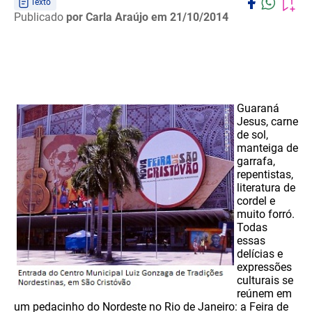
Texto
Publicado
por Carla Araújo
em 21/10/2014
Guaraná
Jesus, carne
de sol,
manteiga de
garrafa,
repentistas,
literatura de
cordel e
muito forró.
Todas
essas
delícias e
expressões
culturais se
reúnem em
um pedacinho do Nordeste no Rio de Janeiro: a Feira de