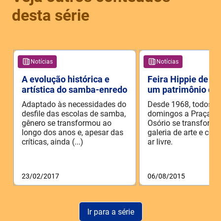
desta série
Notícias
Notícias
A evolução histórica e
Feira Hippie de I
artística do samba-enredo
um patrimônio do 
Adaptado às necessidades do
Desde 1968, todos o
desfile das escolas de samba,
domingos a Praça Ge
gênero se transformou ao
Osório se transform
longo dos anos e, apesar das
galeria de arte e com
críticas, ainda (...)
ar livre.
23/02/2017
06/08/2015
Ir para a série