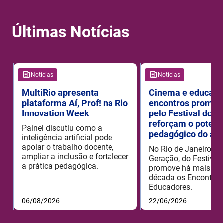
Últimas Notícias
Notícias
Notícias
MultiRio apresenta
Cinema e educaçã
plataforma Aí, Prof! na Rio
encontros promov
Innovation Week
pelo Festival do R
reforçam o potenc
Painel discutiu como a
pedagógico do aud
inteligência artificial pode
apoiar o trabalho docente,
No Rio de Janeiro, o
ampliar a inclusão e fortalecer
Geração, do Festival 
a prática pedagógica.
promove há mais de
década os Encontros
Educadores.
06/08/2026
22/06/2026