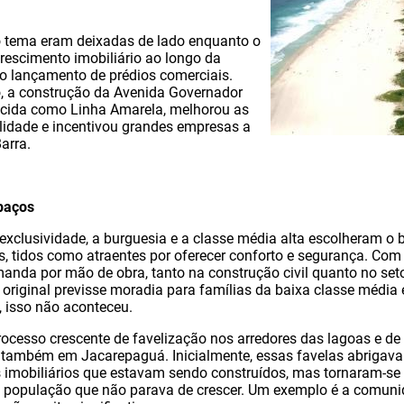
o tema eram deixadas de lado enquanto o
crescimento imobiliário ao longo da
o lançamento de prédios comerciais.
 a construção da Avenida Governador
ecida como Linha Amarela, melhorou as
lidade e incentivou grandes empresas a
arra.
paços
exclusividade, a burguesia e a classe média alta escolheram o b
 tidos como atraentes por oferecer conforto e segurança. Com
anda por mão de obra, tanto na construção civil quanto no seto
 original previsse moradia para famílias da baixa classe média 
 isso não aconteceu.
ocesso crescente de favelização nos arredores das lagoas e de 
 e também em Jacarepaguá. Inicialmente, essas favelas abrigav
imobiliários que estavam sendo construídos, mas tornaram-se 
população que não parava de crescer. Um exemplo é a comuni