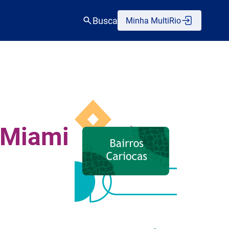
Busca
Minha MultiRio
a Miami