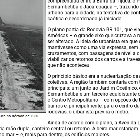
compreendida entre a Barra da Tijuca, o P
Sernambetiba e Jacarepaguá –, trazend
urbano para a cidade, na tentativa de con
caótica e desordenada já iniciada.
O plano partia da Rodovia BR-101, que vi
Américas – o grande eixo que cruzava a r
ser alterado. A ideia do urbanista era que
mantivesse como uma via expressa, sem si
cruzamentos, com passagens de nível a c
viabilizar os retornos dos carros e a trav
que não aconteceu.
O princípio básico era a nuclearização da
coletivas. A região também contaria com 
principais: um junto ao Jardim Oceânico,
Sernambetiba e um terceiro equidistante d
o Centro Metropolitano – com opções de t
bairros e, principalmente, para o centro d
rodovias, o urbanista previra o metrô.
Ainda de acordo com o plano, a Avenida Li
ia mão dupla, canteiro central ou retorno. À beira-mar estariam
o mar – e, mais para dentro, os edifícios maiores.