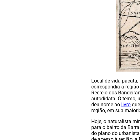
Local de vida pacata,
correspondia à região
Recreio dos Bandeirant
autodidata. O termo, 
deu nome ao
livro
que 
região, em sua maioria
Hoje, o naturalista m
para o bairro da Barr
do plano do urbanista
de acesso à região, a