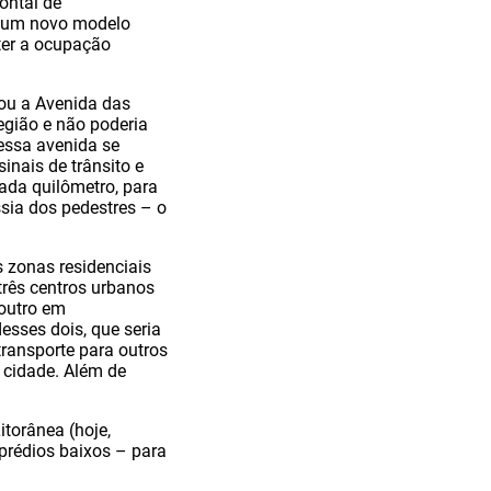
ontal de
o um novo modelo
ter a ocupação
rou a Avenida das
egião e não poderia
 essa avenida se
nais de trânsito e
ada quilômetro, para
essia dos pedestres – o
s zonas residenciais
três centros urbanos
 outro em
esses dois, que seria
ransporte para outros
a cidade. Além de
torânea (hoje,
 prédios baixos – para