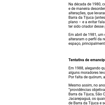
Na década de 1980, co
e de maneira desorden
alterações, que leva
Barra da Tijuca (ante
plano – e a evitar fal
ter sido criador desse 
Em abril de 1981, um 
alteraram o perfil da
espaço, principalmen
Tentativa de emancip
Em 1988, alegando que
alguns moradores leva
Por falta de quórum, a
Mesmo assim, no an
“providências objetiv
Barra da Tijuca, São 
Jacarepaguá, os quai
de Barra da Tijuca e