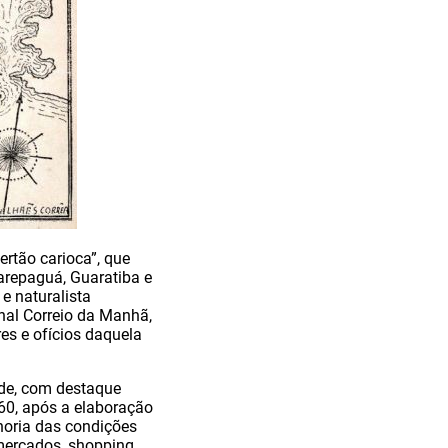
ertão carioca”, que
arepaguá, Guaratiba e
e naturalista
nal Correio da Manhã,
es e ofícios daquela
ade, com destaque
960, após a elaboração
horia das condições
rmercados, shopping