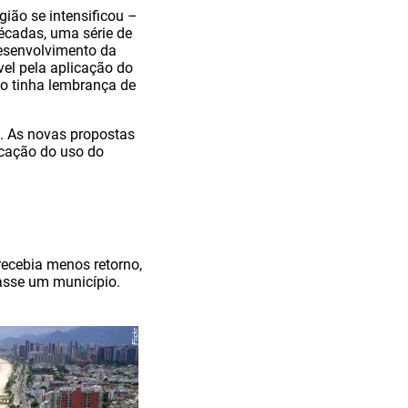
ião se intensificou –
écadas, uma série de
Desenvolvimento da
vel pela aplicação do
não tinha lembrança de
a. As novas propostas
icação do uso do
recebia menos retorno,
asse um município.