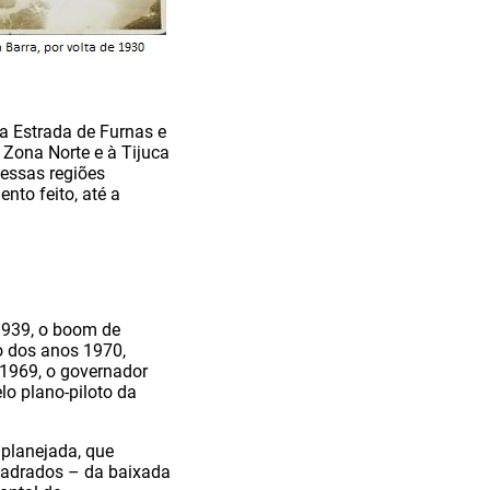
la Estrada de Furnas e
 Zona Norte e à Tijuca
dessas regiões
nto feito, até a
1939, o boom de
io dos anos 1970,
 1969, o governador
lo plano-piloto da
 planejada, que
uadrados – da baixada