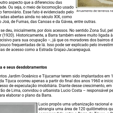
outro aspecto que a diferenciou das
dade. Ou seja, o meio de locomoção usado
 o ferroviário. Esse fato é evidenciado pelo
radas abertas ainda no século XIX, como
o Joá, de Furnas, das Canoas e da Gávea, entre outras.
se deu, inicialmente, por dois acessos. No sentido Zona Sul, pe
 (1920). Historicamente, a Barra também esteve muito ligada à
cisivo para sua ocupação –, já que os moradores dos bairros 
 pouco frequentadas de lá. Isso pode ser explicado pelo investime
ias de acesso como a Estrada Grajaú-Jacarepaguá.
ta e seus desdobramentos
ntos Jardim Oceânico e Tijucamar terem sido implantados em 
da Tijuca ocorreu apenas a partir do final dos anos 1960 e iníc
esso de especulação imobiliária. Diante desse crescimento, em
rão de Lima, convidou o urbanista Lucio Costa – responsável pe
ara elaborar o plano da Barra.
Lucio propôs uma urbanização racional e
abrangia uma área de 120 quilômetros q