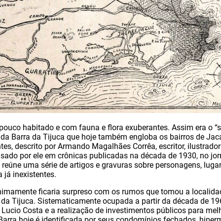
 pouco habitado e com fauna e flora exuberantes. Assim era o “s
 da Barra da Tijuca que hoje também engloba os bairros de Jac
es, descrito por Armando Magalhães Corrêa, escritor, ilustrador 
usado por ele em crônicas publicadas na década de 1930, no jor
reúne uma série de artigos e gravuras sobre personagens, lugar
 já inexistentes.
inimamente ficaria surpreso com os rumos que tomou a localid
a da Tijuca. Sistematicamente ocupada a partir da década de 1
 Lucio Costa e a realização de investimentos públicos para mel
 Barra hoje é identificada por seus condomínios fechados, hipe