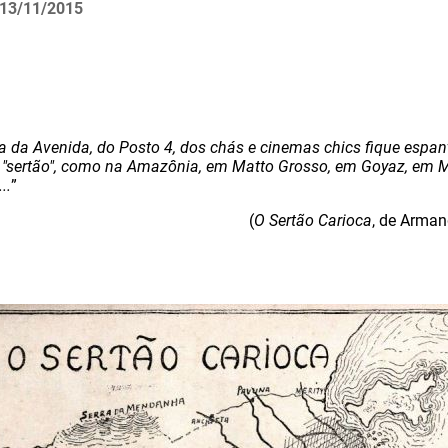
13/11/2015
a da Avenida, do Posto 4, dos chás e cinemas chics fique espant
 "sertão", como na Amazônia, em Matto Grosso, em Goyaz, em M
..
”
(
O Sertão Carioca
, de Arma