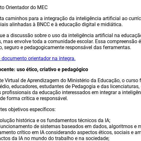
to Orientador do MEC
caminhos para a integração da inteligência artificial ao curríc
ais alinhadas à BNCC e à educação digital e midiática.
e a discussão sobre o uso da inteligência artificial na educaçã
es, mas envolve toda a comunidade escolar. Essa compreensão 
o, seguro e pedagogicamente responsável das ferramentas.
o documento orientador na íntegra.
ocente: uso ético, criativo e pedagógico
e Virtual de Aprendizagem do Ministério da Educação, o curso 
dio, educadores, estudantes de Pedagogia e das licenciaturas
rofissionais da educação interessados em integrar a inteligênci
de forma crítica e responsável.
tes objetivos específicos:
olução histórica e os fundamentos técnicos da IA;
funcionamento de sistemas baseados em dados, algoritmos e 
amento crítico em IA considerando aspectos éticos, sociais e a
actos da IA no mundo do trabalho e na sociedade;