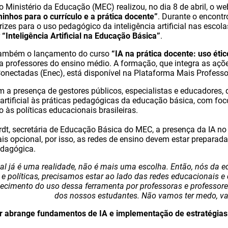
o Ministério da Educação (MEC) realizou, no dia 8 de abril, o w
nhos para o currículo e a prática docente”
. Durante o encontr
rizes para o uso pedagógico da inteligência artificial nas escol
r
“Inteligência Artificial na Educação Básica”
.
também o lançamento do curso
“IA na prática docente: uso ético
 a professores do ensino médio. A formação, que integra as açõ
onectadas (Enec), está disponível na Plataforma Mais Profess
 a presença de gestores públicos, especialistas e educadores,
a artificial às práticas pedagógicas da educação básica, com foc
 às políticas educacionais brasileiras.
dt, secretária de Educação Básica do MEC, a presença da IA no
s opcional, por isso, as redes de ensino devem estar preparadas
edagógica.
icial já é uma realidade, não é mais uma escolha. Então, nós da
es e políticas, precisamos estar ao lado das redes educacionais 
lecimento do uso dessa ferramenta por professoras e professore
dos nossos estudantes. Não vamos ter medo, va
r abrange fundamentos de IA e implementação de estratégia