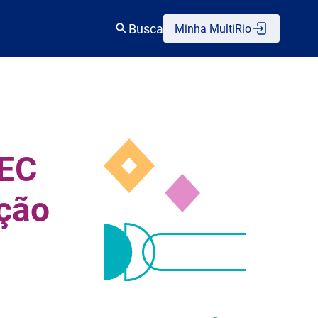
Busca
Minha MultiRio
MEC
ação