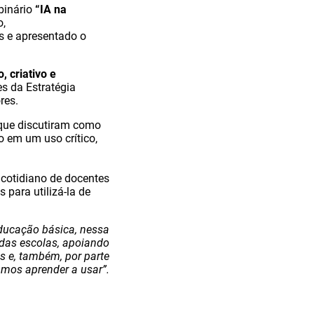
ebinário
“IA na
o,
as e apresentado o
, criativo e
es da Estratégia
ores.
 que discutiram como
o em um uso crítico,
 cotidiano de docentes
 para utilizá-la de
 educação básica, nessa
e das escolas, apoiando
s e, também, por parte
mos aprender a usar”.
s