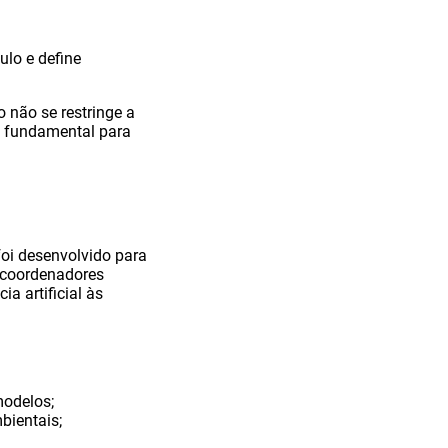
ulo e define
o não se restringe a
é fundamental para
foi desenvolvido para
, coordenadores
a artificial às
modelos;
mbientais;