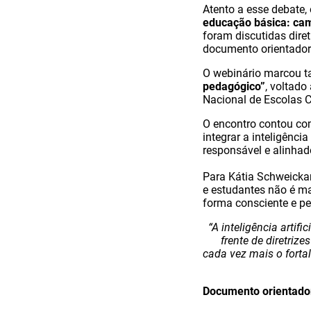
Atento a esse debate, 
educação básica: cami
foram discutidas diret
documento orientado
O webinário marcou 
pedagógico”
, voltado
Nacional de Escolas C
O encontro contou com
integrar a inteligênci
responsável e alinhado
Para Kátia Schweickar
e estudantes não é mai
forma consciente e p
“A inteligência artif
frente de diretriz
cada vez mais o forta
Documento orientado