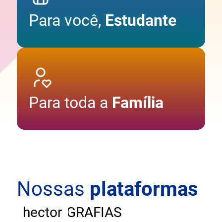
Para você,
Estudante
Para toda a
Família
Nossas
plataformas
ANDAR
CARTOGRAFIAS
hector