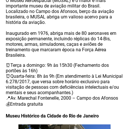
O Museu Aeroespacial (MUSAL) é o maior e mais
importante museu de aviação militar do Brasil.
Localizado no Campo dos Afonsos, berço da aviação
brasileira, o MUSAL abriga um valioso acervo para a
história da aviação.
Inaugurado em 1976, abriga mais de 80 aeronaves em
exposição permanente, incluindo réplicas do 14-Bis,
motores, armas, simuladores, caças e aviões de
treinamento que marcaram época na Força Aérea
Brasileira.
⏰Terça a domingo: 9h às 15h30 (Fechamento dos
portões às 16h)
⏰Quarta-feira: 8h às 9h (Em atendimento à Lei Municipal
6.278/2017, que versa sobre horário exclusivo para
visitação de pessoas com deficiências intelectuais e/ou
mentais e seus acompanhantes.)
📍Av. Marechal Fontenelle, 2000 – Campo dos Afonsos
💰Entrada gratuita
Museu Histórico da Cidade do Rio de Janeiro