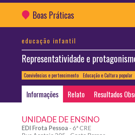
Boas Práticas
educação infantil
Representatividade e protagonismo
Convivências e pertencimento
Educação e Cultura popular
Informações
Relato
Resultados Obs
UNIDADE DE ENSINO
EDI Frota Pessoa
- 6ª CRE
Rua Acataia 205 - Costa Barros