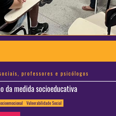
sociais, professores e psicólogos
ho da medida socioeducativa
ocioemocional
Vulnerabilidade Social