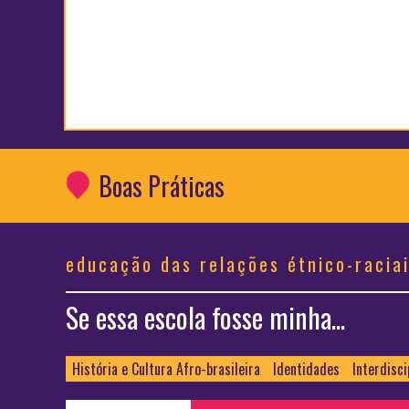
Boas Práticas
educação das relações étnico-racia
Se essa escola fosse minha...
História e Cultura Afro-brasileira
Identidades
Interdisci