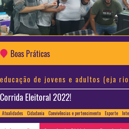
Boas Práticas
educação de jovens e adultos (eja rio
Corrida Eleitoral 2022!
Atualidades
Cidadania
Convivências e pertencimento
Esporte
Int