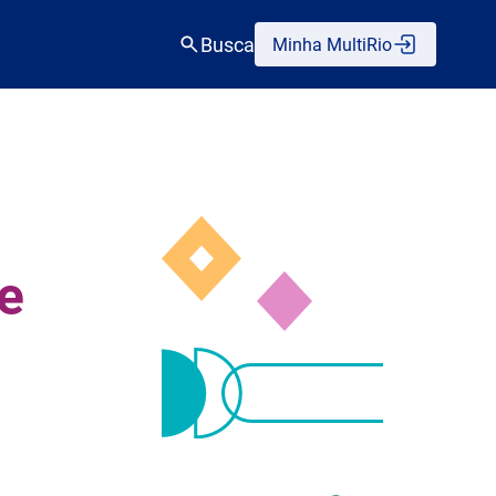
Busca
Minha MultiRio
de