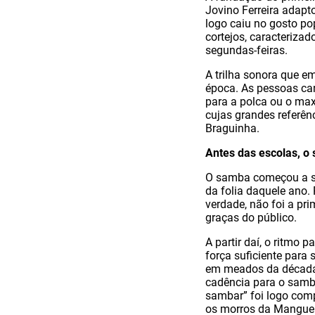
Jovino Ferreira adapt
logo caiu no gosto pop
cortejos, caracteriza
segundas-feiras.
A trilha sonora que e
época. As pessoas ca
para a polca ou o ma
cujas grandes referên
Braguinha.
Antes das escolas, o
O samba começou a se
da folia daquele ano
verdade, não foi a pr
graças do público.
A partir daí, o ritmo
força suficiente para 
em meados da década d
cadência para o samb
sambar” foi logo comp
os morros da Mangueir