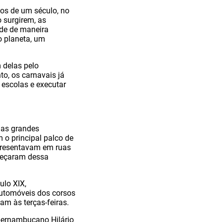
os de um século, no
 surgirem, as
ade de maneira
o planeta, um
 delas pelo
o, os carnavais já
 escolas e executar
 as grandes
 o principal palco de
apresentavam em ruas
meçaram dessa
ulo XIX,
automóveis dos corsos
m às terças-feiras.
 pernambucano Hilário