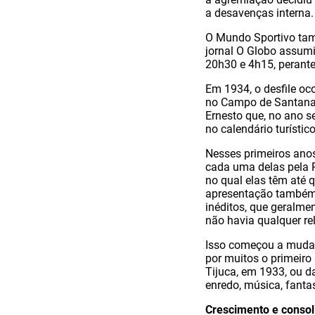
a desavenças interna.
O Mundo Sportivo tam
jornal O Globo assumi
20h30 e 4h15, perant
Em 1934, o desfile oco
no Campo de Santana 
Ernesto que, no ano se
no calendário turístic
Nesses primeiros ano
cada uma delas pela P
no qual elas têm até 
apresentação também 
inéditos, que geralme
não havia qualquer rel
Isso começou a mudar
por muitos o primeir
Tijuca, em 1933, ou d
enredo, música, fanta
Crescimento e conso