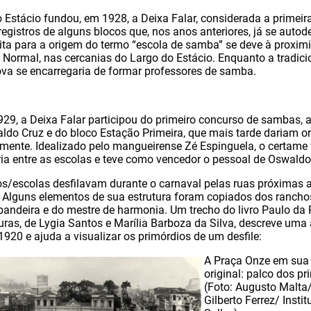
Estácio fundou, em 1928, a Deixa Falar, considerada a primeir
 registros de alguns blocos que, nos anos anteriores, já se a
eita para a origem do termo “escola de samba” se deve à proxim
 Normal, nas cercanias do Largo do Estácio. Enquanto a tradicio
va se encarregaria de formar professores de samba.
929, a Deixa Falar participou do primeiro concurso de sambas, 
do Cruz e do bloco Estação Primeira, que mais tarde dariam or
mente. Idealizado pelo mangueirense Zé Espinguela, o certame 
ia entre as escolas e teve como vencedor o pessoal de Oswaldo
s/escolas desfilavam durante o carnaval pelas ruas próximas 
 Alguns elementos de sua estrutura foram copiados dos rancho
-bandeira e do mestre de harmonia. Um trecho do livro Paulo da 
uras, de Lygia Santos e Marília Barboza da Silva, descreve uma
1920 e ajuda a visualizar os primórdios de um desfile:
A Praça Onze em sua
original: palco dos pr
(Foto: Augusto Malta
Gilberto Ferrez/ Insti