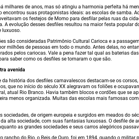
á milhares de anos, mas só atingiu a harmonia perfeita há men
o encontrou suas protagonistas ideais: as escolas de samba. Ao
oveitavam os festejos de Momo para desfilar pelas ruas da cid
 A evolução desses desfiles resultou na maior festa popular d
e luxuoso.
es são consideradas Patrimônio Cultural Carioca e a passagem
r milhões de pessoas em todo o mundo. Antes delas, no entant
ados pelos cariocas. Vale a pena fazer tal qual as baterias das
ara saber como os desfiles se tornaram o que são.
tra avenida
 da história dos desfiles carnavalescos destacam-se os corsos,
os, que no início do século XX alegravam os foliões e ocupavam
ral, atual Rio Branco. Havia também blocos e cordões que se 
eira menos organizada. Muitas das escolas mais famosas co
s sociedades, de origem europeia e surgidos em meados do séc
 da alta sociedade, com suas fantasias luxuosas. O desfile de 
quanto as grandes sociedades e seus carros alegóricos passava
o rancho do Rio, o Reis de Ouro, foi em 1894, quando o militar