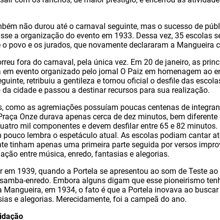
bém não durou até o carnaval seguinte, mas o sucesso de públ
sse a organização do evento em 1933. Dessa vez, 35 escolas s
e o povo e os jurados, que novamente declararam a Mangueira
rreu fora do carnaval, pela única vez. Em 20 de janeiro, as prin
em evento organizado pelo jornal O Paiz em homenagem ao en
guinte, retribuiu a gentileza e tornou oficial o desfile das escol
o da cidade e passou a destinar recursos para sua realização.
s, como as agremiações possuíam poucas centenas de integran
raça Onze durava apenas cerca de dez minutos, bem diferente 
quatro mil componentes e devem desfilar entre 65 e 82 minutos.
pouco lembra o espetáculo atual. As escolas podiam cantar at
nte tinham apenas uma primeira parte seguida por versos impro
ação entre música, enredo, fantasias e alegorias.
 em 1939, quando a Portela se apresentou ao som de Teste ao
o samba-enredo. Embora alguns digam que esse pioneirismo ten
a Mangueira, em 1934, o fato é que a Portela inovava ao busca
sias e alegorias. Merecidamente, foi a campeã do ano.
lidação