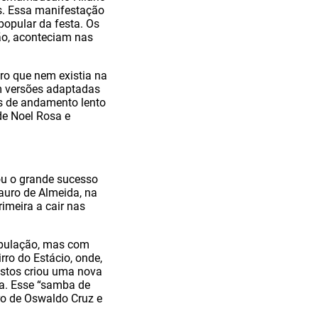
is. Essa manifestação
popular da festa. Os
ião, aconteciam nas
ro que nem existia na
m versões adaptadas
s de andamento lento
de Noel Rosa e
ou o grande sucesso
auro de Almeida, na
imeira a cair nas
população, mas com
rro do Estácio, onde,
astos criou uma nova
ua. Esse “samba de
ro de Oswaldo Cruz e