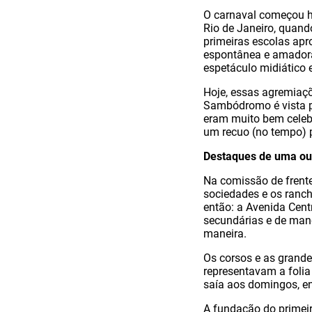
O carnaval começou h
Rio de Janeiro, quand
primeiras escolas apr
espontânea e amadora.
espetáculo midiático 
Hoje, essas agremiaçõ
Sambódromo é vista po
eram muito bem celebr
um recuo (no tempo) p
Destaques de uma ou
Na comissão de frente
sociedades e os ranch
então: a Avenida Cent
secundárias e de man
maneira.
Os corsos e as grande
representavam a folia
saía aos domingos, en
A fundação do primeir