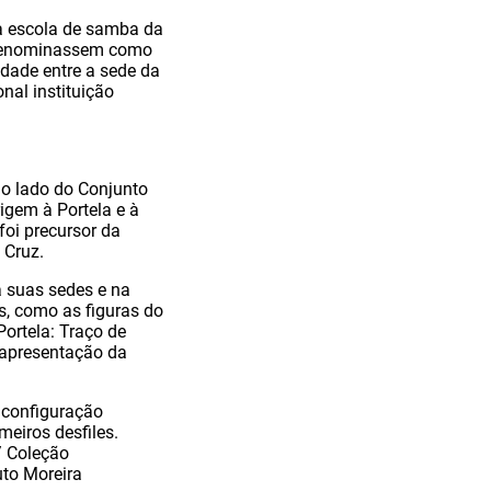
a escola de samba da
utodenominassem como
idade entre a sede da
nal instituição
ao lado do Conjunto
igem à Portela e à
foi precursor da
 Cruz.
a suas sedes e na
s, como as figuras do
Portela: Traço de
 apresentação da
 configuração
imeiros desfiles.
/ Coleção
tuto Moreira