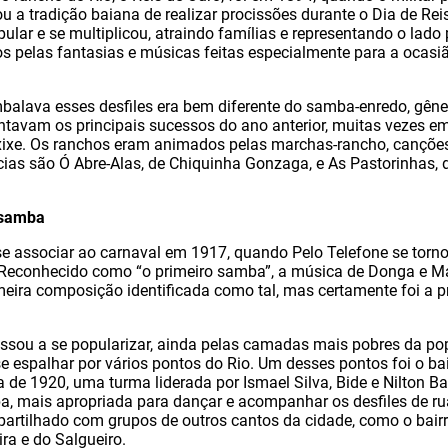
ou a tradição baiana de realizar procissões durante o Dia de Re
ular e se multiplicou, atraindo famílias e representando o lado 
dos pelas fantasias e músicas feitas especialmente para a ocas
mbalava esses desfiles era bem diferente do samba-enredo, gêne
ntavam os principais sucessos do ano anterior, muitas vezes e
xixe. Os ranchos eram animados pelas marchas-rancho, cançõe
cias são Ó Abre-Alas, de Chiquinha Gonzaga, e As Pastorinhas, 
 samba
 associar ao carnaval em 1917, quando Pelo Telefone se torn
. Reconhecido como “o primeiro samba”, a música de Donga e M
imeira composição identificada como tal, mas certamente foi a pr
 passou a se popularizar, ainda pelas camadas mais pobres da 
se espalhar por vários pontos do Rio. Um desses pontos foi o bai
e 1920, uma turma liderada por Ismael Silva, Bide e Nilton B
a, mais apropriada para dançar e acompanhar os desfiles de r
artilhado com grupos de outros cantos da cidade, como o bair
a e do Salgueiro.