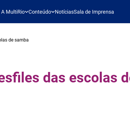
A MultiRio
Conteúdo
Notícias
Sala de Imprensa
colas de samba
esfiles das escolas 