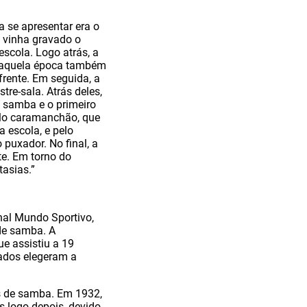
a se apresentar era o
 vinha gravado o
scola. Logo atrás, a
 naquela época também
rente. Em seguida, a
tre-sala. Atrás deles,
e samba e o primeiro
elo caramanchão, que
a escola, e pelo
puxador. No final, a
te. Em torno do
tasias.”
nal Mundo Sportivo,
 de samba. A
e assistiu a 19
rados elegeram a
as de samba. Em 1932,
s logo depois, devido