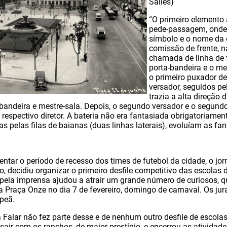
Salles)
“O primeiro elemento 
pede-passagem, onde
símbolo e o nome da e
comissão de frente,
chamada de linha de f
porta-bandeira e o mes
o primeiro puxador d
versador, seguidos p
trazia a alta direção d
bandeira e mestre-sala. Depois, o segundo versador e o segundo 
 respectivo diretor. A bateria não era fantasiada obrigatoriamen
 pelas filas de baianas (duas linhas laterais), evoluíam as fan
tar o período de recesso dos times de futebol da cidade, o jor
ho, decidiu organizar o primeiro desfile competitivo das escolas
pela imprensa ajudou a atrair um grande número de curiosos, qu
 Praça Onze no dia 7 de fevereiro, domingo de carnaval. Os ju
peã.
 Falar não fez parte desse e de nenhum outro desfile de escol
air com os ranchos, de maior prestígio, e encerrou as atividade