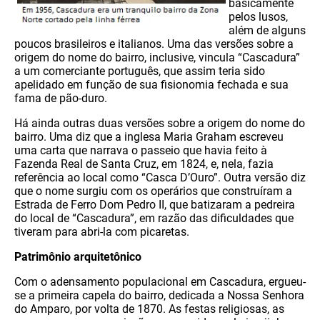
basicamente
pelos lusos,
além de alguns
poucos brasileiros e italianos. Uma das versões sobre a
origem do nome do bairro, inclusive, vincula “Cascadura”
a um comerciante português, que assim teria sido
apelidado em função de sua fisionomia fechada e sua
fama de pão-duro.
Há ainda outras duas versões sobre a origem do nome do
bairro. Uma diz que a inglesa Maria Graham escreveu
uma carta que narrava o passeio que havia feito à
Fazenda Real de Santa Cruz, em 1824, e, nela, fazia
referência ao local como “Casca D’Ouro”. Outra versão diz
que o nome surgiu com os operários que construíram a
Estrada de Ferro Dom Pedro II, que batizaram a pedreira
do local de “Cascadura”, em razão das dificuldades que
tiveram para abri-la com picaretas.
Patrimônio arquitetônico
Com o adensamento populacional em Cascadura, ergueu-
se a primeira capela do bairro, dedicada a Nossa Senhora
do Amparo, por volta de 1870. As festas religiosas, as