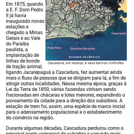
Em 1875, quando
a E. F. Dom Pedro
II já havia
inaugurado novas
estações e
chegado a Minas
Gerais e ao Vale
do Paraíba
paulista, a
implantação de
linhas de bonde
de tração animal,
ligando Jacarepaguá a Cascadura, fez aumentar ainda
mais o fluxo de pessoas que se dirigiam para lá, a fim de
atingir outras localidades. Nessa mesma época, graças à
Lei da Terra de 1850, várias fazendas vinham sendo
fracionadas em chácaras e lotes menores, expandindo o
povoamento da cidade para a direção dos subúrbios. A
estação de trem foi, assim, uma espécie de marco inicial
para o adensamento populacional e o estabelecimento
do comércio na região.
Durante algumas décadas, Cascadura perdurou como o
principal ponto comercial do subúrbio e segundo mais