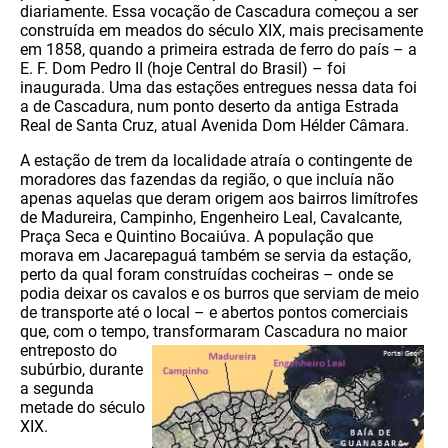
diariamente. Essa vocação de Cascadura começou a ser
construída em meados do século XIX, mais precisamente
em 1858, quando a primeira estrada de ferro do país – a
E. F. Dom Pedro II (hoje Central do Brasil) – foi
inaugurada. Uma das estações entregues nessa data foi
a de Cascadura, num ponto deserto da antiga Estrada
Real de Santa Cruz, atual Avenida Dom Hélder Câmara.
A estação de trem da localidade atraía o contingente de
moradores das fazendas da região, o que incluía não
apenas aquelas que deram origem aos bairros limítrofes
de Madureira, Campinho, Engenheiro Leal, Cavalcante,
Praça Seca e Quintino Bocaiúva. A população que
morava em Jacarepaguá também se servia da estação,
perto da qual foram construídas cocheiras – onde se
podia deixar os cavalos e os burros que serviam de meio
de transporte até o local – e abertos pontos comerciais
que, com o tempo,
transformaram Cascadura no maior
entreposto do
subúrbio, durante
a segunda
metade do século
XIX.