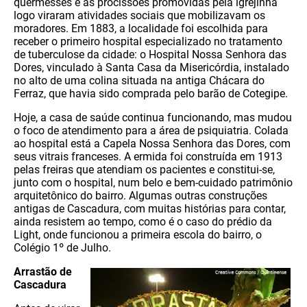
quermesses e as procissões promovidas pela igrejinha
logo viraram atividades sociais que mobilizavam os
moradores. Em 1883, a localidade foi escolhida para
receber o primeiro hospital especializado no tratamento
de tuberculose da cidade: o Hospital Nossa Senhora das
Dores, vinculado à Santa Casa da Misericórdia, instalado
no alto de uma colina situada na antiga Chácara do
Ferraz, que havia sido comprada pelo barão de Cotegipe.
Hoje, a casa de saúde continua funcionando, mas mudou
o foco de atendimento para a área de psiquiatria. Colada
ao hospital está a Capela Nossa Senhora das Dores, com
seus vitrais franceses. A ermida foi construída em 1913
pelas freiras que atendiam os pacientes e constitui-se,
junto com o hospital, num belo e bem-cuidado patrimônio
arquitetônico do bairro. Algumas outras construções
antigas de Cascadura, com muitas histórias para contar,
ainda resistem ao tempo, como é o caso do prédio da
Light, onde funcionou a primeira escola do bairro, o
Colégio 1º de Julho.
Arrastão de
Cascadura