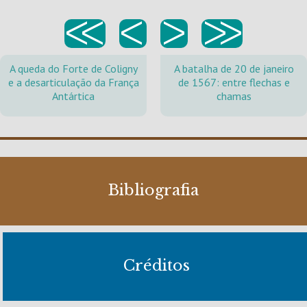
<<
<
>
>>
A queda do Forte de Coligny
A batalha de 20 de janeiro
e a desarticulação da França
de 1567: entre flechas e
Antártica
chamas
Bibliografia
Créditos