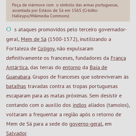
Peça de mármore com o símbolo das armas portuguesas,
assentada por Estácio de Sá em 1565 (Crédito:
Halleypo/Wikimedia Commons)
Os ataques promovidos pelo terceiro governador-
geral,
Mem de Sá
(1500-1572), inutilizando a
Fortaleza de
Coligny
, não expulsaram
definitivamente os franceses, fundadores da
França
Antártica
, das terras do
entorno
da
Baía de
Guanabara
. Grupos de franceses que sobreviveram às
batalhas
travadas contra as tropas portuguesas
escaparam para as matas próximas. Sem desistir e
contando com o auxílio dos
índios
aliados (tamoios),
voltaram a frequentar a região após o retorno de
Mem de Sá para a sede do
governo-geral
, em
Salvador
.