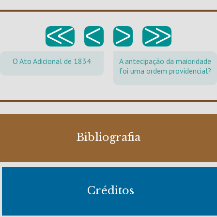
<<
<
>
>>
O Ato Adicional de 1834
A antecipação da maioridade
foi uma ordem providencial?
Bibliografia
Créditos