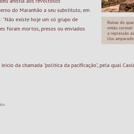
deu anistia aos revoltosos
verno do Maranhão a seu substituto, em
a: "Não existe hoje um só grupo de
Ruínas do quar
fes foram mortos, presos ou enviados
então coronel 
a repressão ao
Uso amparado 
início da chamada "política da pacificação", pela qual Cax
tos