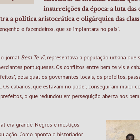
insurreições da época: a luta das 
a a política aristocrática e oligárquica das clas
 engenho e fazendeiros, que se implantara no país".
do jornal
Bem Te Vi
, representava a população urbana que 
merciantes portugueses. Os conflitos entre bem te vis e c
eitos", pela qual os governantes locais, os prefeitos, pas
ial. Os cabanos, que estavam no poder, conseguiram maior c
 prefeitos, o que redundou em perseguição aberta aos bem 
ial era grande. Negros e mestiços
pulação. Como aponta o historiador