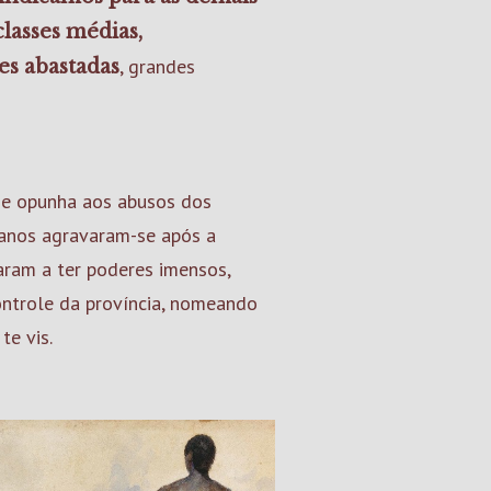
classes médias,
, grandes
ses abastadas
se opunha aos abusos dos
abanos agravaram-se após a
saram a ter poderes imensos,
ontrole da província, nomeando
te vis.