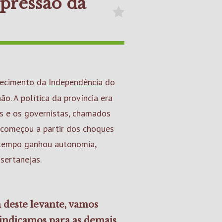
epressão da
hecimento da
Independência
do
o. A política da província era
is e os governistas, chamados
 começou a partir dos choques
 tempo ganhou autonomia,
sertanejas.
 deste levante, vamos
indicamos para as demais