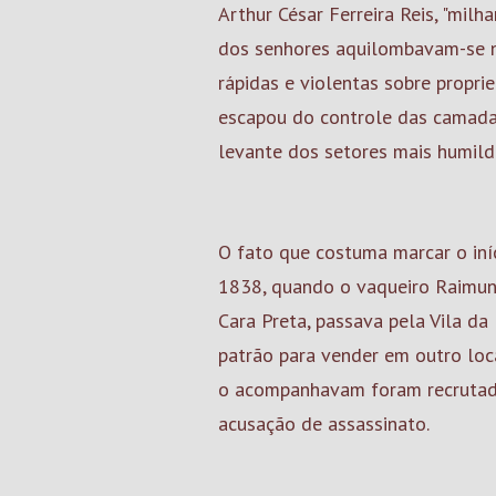
Arthur César Ferreira Reis, "mil
dos senhores aquilombavam-se n
rápidas e violentas sobre propri
escapou do controle das camad
levante dos setores mais humilde
O fato que costuma marcar o iní
1838, quando o vaqueiro Raimu
Cara Preta, passava pela Vila d
patrão para vender em outro loc
o acompanhavam foram recrutado
acusação de assassinato.