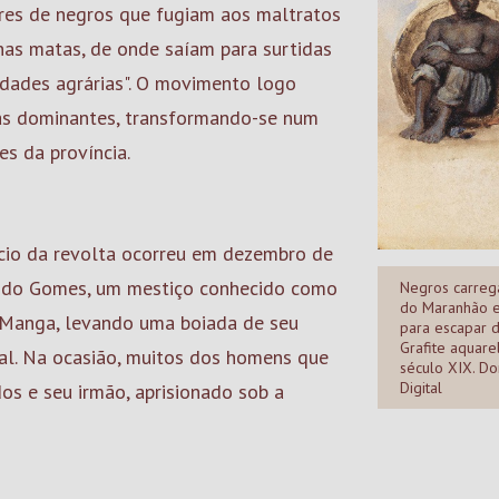
hares de negros que fugiam aos maltratos
as matas, de onde saíam para surtidas
edades agrárias". O movimento logo
as dominantes, transformando-se num
s da província.
cio da revolta ocorreu em dezembro de
ndo Gomes, um mestiço conhecido como
Negros carreg
do Maranhão e
a Manga, levando uma boiada de seu
para escapar d
Grafite aquar
al. Na ocasião, muitos dos homens que
século XIX. Do
Digital
s e seu irmão, aprisionado sob a