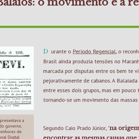
Balaios: o movimento e a r
Durante o
Período Regencial
, o recon
Brasil ainda produzia tensões no Maranhã
marcada por disputas entre os bem te v
pejorativamente de cabanos. A Balaiada
entre esses dois grupos, mas em pouco
tornando-se um movimento das massas 
epresentava a
 do governo,
Segundo Caio Prado Júnior, "
na origem
senhores de
nal Digital
encontrar as mesmas causas que 