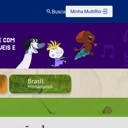
Busca
Minha MultiRio
Brasil
Monárquico