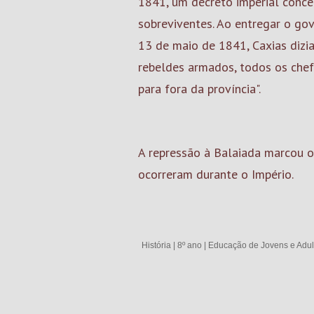
1841, um decreto imperial conce
sobreviventes. Ao entregar o go
13 de maio de 1841, Caxias dizi
rebeldes armados, todos os che
para fora da província".
A repressão à Balaiada marcou o 
ocorreram durante o Império.
História
|
8º ano
|
Educação de Jovens e Adul