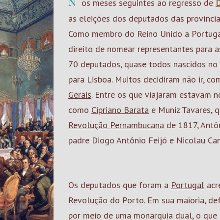
Nos meses seguintes ao regresso de
D
as eleições dos deputados das província
Como membro do Reino Unido a Portuga
direito de nomear representantes para a
70 deputados, quase todos nascidos no 
para Lisboa. Muitos decidiram não ir, c
Gerais
. Entre os que viajaram estavam 
como
Cipriano Barata
e Muniz Tavares, q
Revolução Pernambucana
de 1817, Antôn
padre Diogo Antônio Feijó e Nicolau Ca
Os deputados que foram a
Portugal
acre
Revolução do Porto
. Em sua maioria, d
por meio de uma monarquia dual, o que s