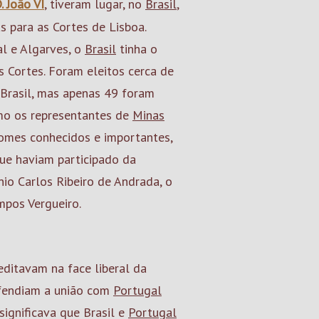
. João VI
, tiveram lugar, no
Brasil
,
s para as Cortes de Lisboa.
l e Algarves, o
Brasil
tinha o
s Cortes. Foram eleitos cerca de
Brasil, mas apenas 49 foram
omo os representantes de
Minas
nomes conhecidos e importantes,
ue haviam participado da
io Carlos Ribeiro de Andrada, o
mpos Vergueiro.
ditavam na face liberal da
efendiam a união com
Portugal
ignificava que Brasil e
Portugal