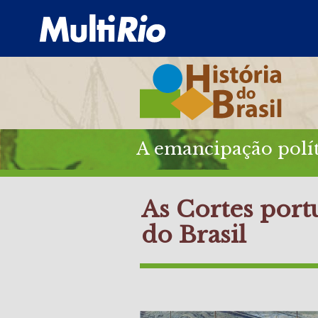
A emancipação polít
As Cortes portu
do Brasil