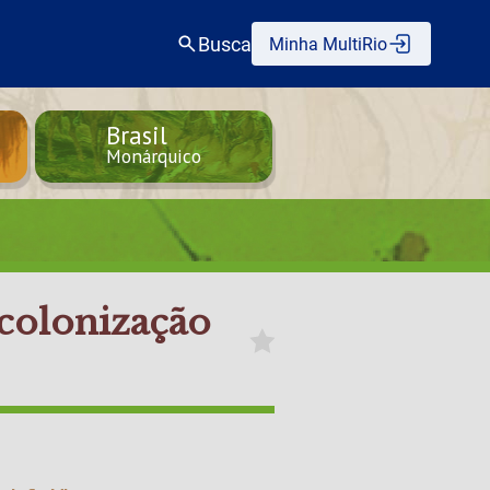
Busca
Minha MultiRio
Brasil
Monárquico
ecolonização