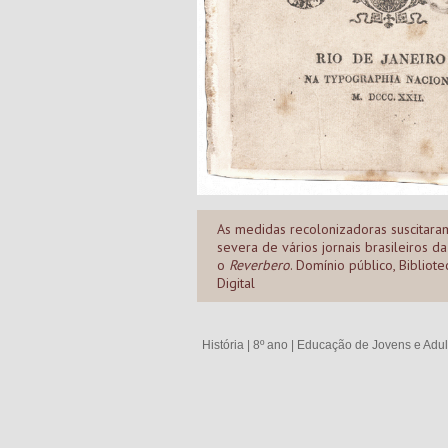
As medidas recolonizadoras suscitara
severa de vários jornais brasileiros d
o
Reverbero
. Domínio público, Bibliot
Digital
História
|
8º ano
|
Educação de Jovens e Adul