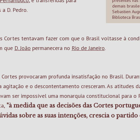
Pernambuco
, e transferidas para
presentes nas 
demais brasile
 a D. Pedro.
Sebastien Augu
Biblioteca Bras
as Cortes tentavam fazer com que o Brasil voltasse à con
em que
D. João
permanecera no
Rio de Janeiro
.
 Cortes provocaram profunda insatisfação no Brasil. Dura
 a agitação e o descontentamento cresceram. As atitudes d
avam ser impossível uma monarquia constitucional para o 
ta,
"à medida que as decisões das Cortes portugues
vidas sobre as suas intenções, crescia o partid