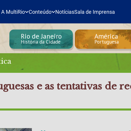
A MultiRio
Conteúdo
Notícias
Sala de Imprensa
Rio de Janeiro
América
História da Cidade
Portuguesa
ica
guesas e as tentativas de r