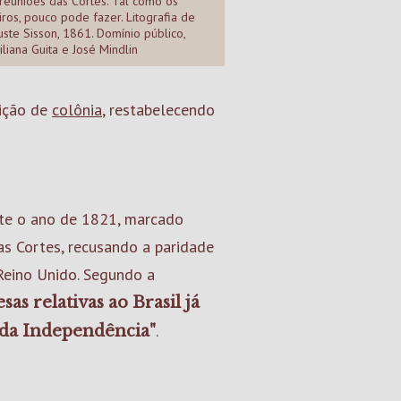
reuniões das Cortes. Tal como os
iros, pouco pode fazer. Litografia de
ste Sisson, 1861. Domínio público,
iliana Guita e José Mindlin
dição de
colônia
, restabelecendo
nte o ano de 1821, marcado
as Cortes, recusando a paridade
Reino Unido. Segundo a
as relativas ao Brasil já
.
o da Independência"