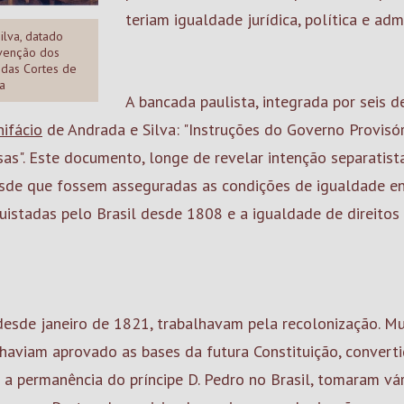
teriam igualdade jurídica, política e admi
ilva, datado
rvenção dos
 das Cortes de
a
A bancada paulista, integrada por seis d
nifácio
de Andrada e Silva: "Instruções do Governo Provis
sas". Este documento, longe de revelar intenção separatis
desde que fossem asseguradas as condições de igualdade e
stadas pelo Brasil desde 1808 e a igualdade de direitos p
 desde janeiro de 1821, trabalhavam pela recolonização. M
já haviam aprovado as bases da futura Constituição, conve
 a permanência do príncipe D. Pedro no Brasil, tomaram vá