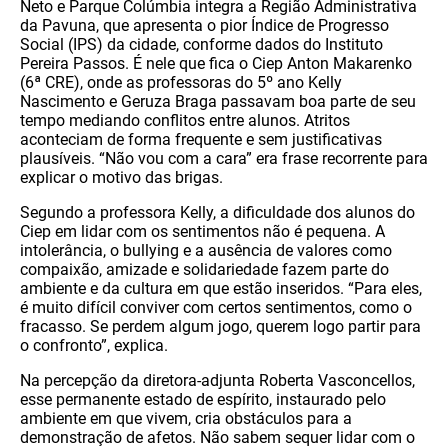
Neto e Parque Colúmbia integra a Região Administrativa
da Pavuna, que apresenta o pior Índice de Progresso
Social (IPS) da cidade, conforme dados do Instituto
Pereira Passos. É nele que fica o Ciep Anton Makarenko
(6ª CRE), onde as professoras do 5º ano Kelly
Nascimento e Geruza Braga passavam boa parte de seu
tempo mediando conflitos entre alunos. Atritos
aconteciam de forma frequente e sem justificativas
plausíveis. “Não vou com a cara” era frase recorrente para
explicar o motivo das brigas.
Segundo a professora Kelly, a dificuldade dos alunos do
Ciep em lidar com os sentimentos não é pequena. A
intolerância, o bullying e a ausência de valores como
compaixão, amizade e solidariedade fazem parte do
ambiente e da cultura em que estão inseridos. “Para eles,
é muito difícil conviver com certos sentimentos, como o
fracasso. Se perdem algum jogo, querem logo partir para
o confronto”, explica.
Na percepção da diretora-adjunta Roberta Vasconcellos,
esse permanente estado de espírito, instaurado pelo
ambiente em que vivem, cria obstáculos para a
demonstração de afetos. Não sabem sequer lidar com o