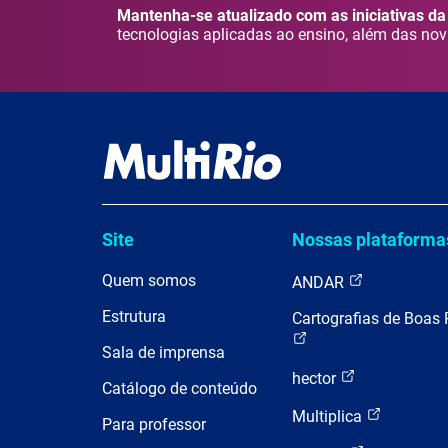
Mantenha-se atualizado com as iniciativas da 
tecnologias aplicadas ao ensino, além das nov
Site
Nossas plataforma
Quem somos
ANDAR
Estrutura
Cartografias de Boas 
Sala de imprensa
hector
Catálogo de conteúdo
Multiplica
Para professor