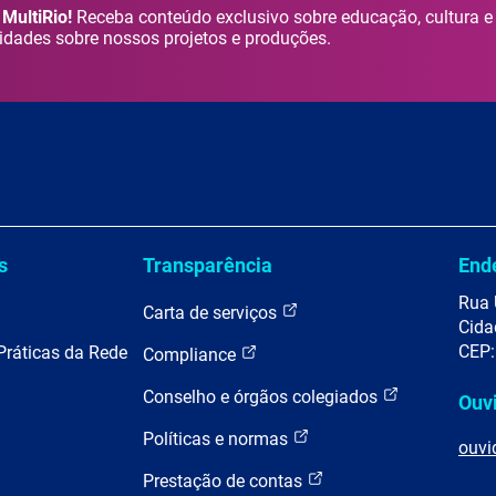
MultiRio!
Receba conteúdo exclusivo sobre educação, cultura e
idades sobre nossos projetos e produções.
s
Transparência
End
Rua 
Carta de serviços
Cida
CEP:
Práticas da Rede
Compliance
Conselho e órgãos colegiados
Ouv
Políticas e normas
ouvi
Prestação de contas