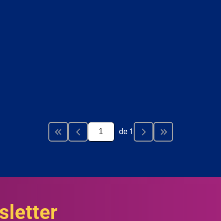
de
1
letter