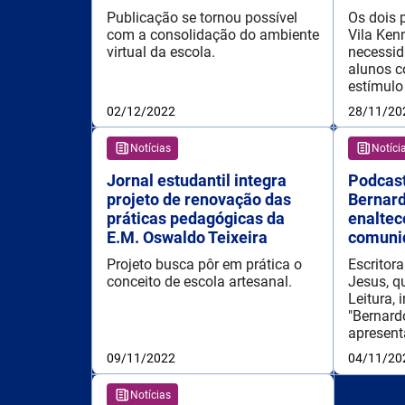
Publicação se tornou possível
Os dois 
com a consolidação do ambiente
Vila Ken
virtual da escola.
necessid
alunos c
estímulo
02/12/2022
28/11/20
Notícias
Notíci
Jornal estudantil integra
Podcast
projeto de renovação das
Bernard
práticas pedagógicas da
enaltec
E.M. Oswaldo Teixeira
comuni
Projeto busca pôr em prática o
Escritor
conceito de escola artesanal.
Jesus, q
Leitura, 
"Bernard
apresenta
09/11/2022
04/11/20
Notícias