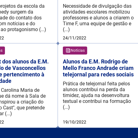
projetos da escola da
Necessidade de divulgação das
nedy surgem da
atividades escolares mobilizou
ade do contato dos
professores e alunos a criarem o
om notícias e do
Time F, uma equipe de gestão e
 ao protagonismo (...)
(...)
22
24/11/2022
as
Notícias
 dos alunos da E.M.
Alunos da E.M. Rodrigo de
o de Vasconcellos
Mello Franco Andrade criam
e pertencimento à
telejornal para redes sociais
dade
Prática de telejornal feita pelos
alunos contribui na perda da
a Carolina Maria de
timidez, ajuda na desenvoltura
ue dá nome à Sala de
textual e contribui na formação
inspirou a criação do
(...)
o Cast", que pretende
r (...)
22
19/10/2022