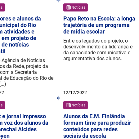
as
Notícias
ores e alunos da
Papo Reto na Escola: a longa
nicipal do Rio
trajetória de um programa
m atividades e
de mídia escolar
s em projeto de
Entre os legados do projeto, o
 de notícias
desenvolvimento da liderança e
til
da capacidade comunicativa e
argumentativa dos alunos.
- Agência de Notícias
os da Rede, projeto da
 com a Secretaria
l de Educação do Rio de
...)
22
12/12/2022
as
Notícias
 e jornal impresso
Alunos da E.M. Finlândia
 voz dos alunos da
formam time para produzir
rechal Alcides
conteúdos para redes
oyen
sociais da escola