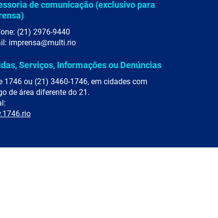
essoria de comunicação (exclusivo para
rensa)
fone: (21) 2976-9440
il: imprensa@multi.rio
idas, Serviços, Informações ou Denúncias
e 1746 ou (21) 3460-1746, em cidades com
go de área diferente do 21.
l:
1746.rio