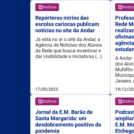
Notícias
Notíci
Repórteres mirins das
Profess
escolas cariocas publicam
Rede Mu
notícias no site da Andar
realiza
oficina
Já está no ar o site da Andar, a
agência
Agência de Notícias dos Alunos
estudan
da Rede que busca incentivar e
dar visibilidade a iniciativas (...)
A Andar 
dos Alun
MultiRio
Municipa
Janeiro, (
17/05/2023
19/12/20
Notícias
Notíci
Jornal da E.M. Barão de
Podcast
Santa Margarida: um
ampliam
desdobramento positivo da
E.M. Ma
pandemia
Etcheg