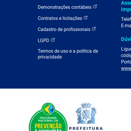
Ass
Demonstrações contábeis
imp
Contratos e licitações
Tele
E-ma
Cadastro de profissionais
Dúv
LGPD
Ligu
Termos de uso e a política de
códi
privacidade
Porta
www.