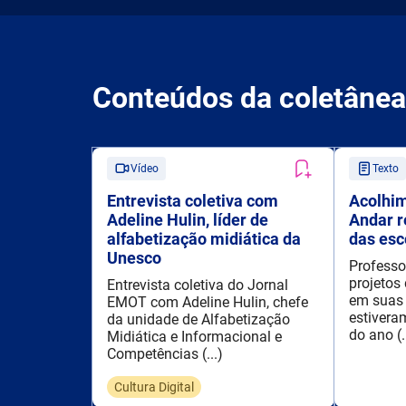
Conteúdos da coletânea
Vídeo
Texto
Entrevista coletiva com
Acolhim
Adeline Hulin, líder de
Andar r
alfabetização midiática da
das esc
Unesco
Professo
projetos 
Entrevista coletiva do Jornal
em suas 
EMOT com Adeline Hulin, chefe
estivera
da unidade de Alfabetização
do ano (.
Midiática e Informacional e
Competências (...)
Cultura Digital