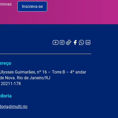
 novas
Inscreva-se
ereço
Ulysses Guimarães, nº 16 – Torre B – 4º andar
de Nova. Rio de Janeiro/RJ
 20211-178
idoria
doria@multi.rio