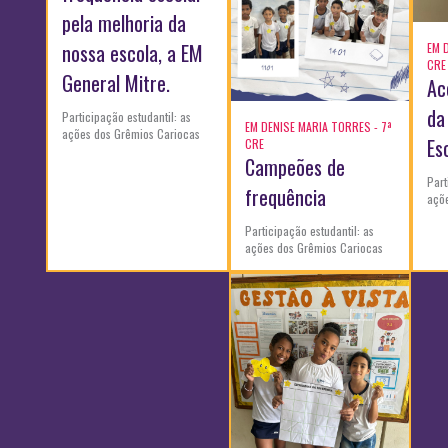
pela melhoria da
nossa escola, a EM
EM 
CRE
General Mitre.
Ac
da
Participação estudantil: as
EM DENISE MARIA TORRES - 7ª
ações dos Grêmios Cariocas
Es
CRE
Campeões de
Part
frequência
açõ
Participação estudantil: as
ações dos Grêmios Cariocas