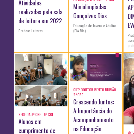
Atividades
Miniolimpíadas
AP
realizadas pela sala
Gonçalves Dias
DI
de leitura em 2022
EV
Educação de Jovens e Adultos
(EJA Rio)
Práticas Leitoras
Prát
assi
prof
CIEP DOUTOR BENTO RUBIÃO -
2ª CRE
Crescendo Juntos:
A Importância do
SEDE DA 9ª CRE - 9ª CRE
Acompanhamento
Alunos em
na Educação
cumprimento de
EM 