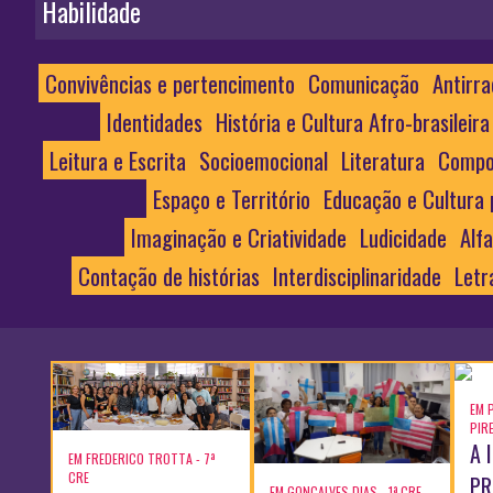
Habilidade
Convivências e pertencimento
Comunicação
Antirra
Identidades
História e Cultura Afro-brasileira
Leitura e Escrita
Socioemocional
Literatura
Compo
Espaço e Território
Educação e Cultura 
Imaginação e Criatividade
Ludicidade
Alf
Contação de histórias
Interdisciplinaridade
Letr
EM 
PIR
A 
EM FREDERICO TROTTA - 7ª
CRE
PR
EM GONÇALVES DIAS - 1ª CRE