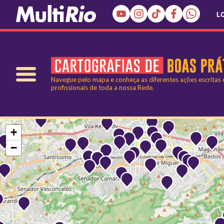
L
Navegue pelo mapa e conheça as diferentes ações escritas
profissionais de toda a nossa Rede.
+
−