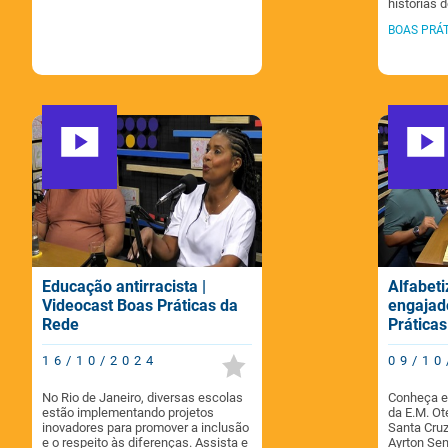
histórias 
BOAS PRÁT
Educação antirracista |
Alfabeti
Videocast Boas Práticas da
engajad
Rede
Prática
16/10/2024
09/10
No Rio de Janeiro, diversas escolas
Conheça e
estão implementando projetos
da E.M. Ot
inovadores para promover a inclusão
Santa Cruz
e o respeito às diferenças. Assista e
Ayrton Sen