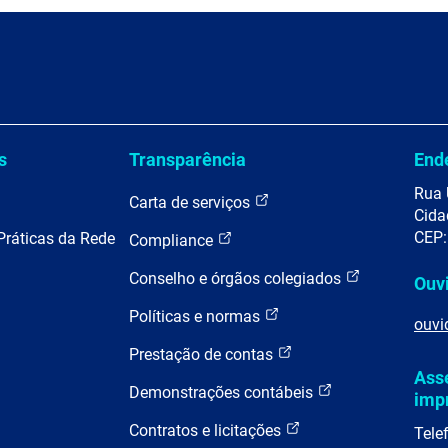
s
Transparência
End
Rua 
Carta de serviços
Cida
CEP:
Práticas da Rede
Compliance
Conselho e órgãos colegiados
Ouv
Políticas e normas
ouvi
Prestação de contas
Ass
Demonstrações contábeis
imp
Contratos e licitações
Tele