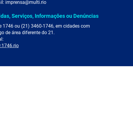
il: imprensa@multi.rio
idas, Serviços, Informações ou Denúncias
e 1746 ou (21) 3460-1746, em cidades com
go de área diferente do 21.
l:
1746.rio