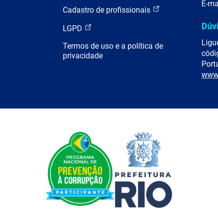
E-ma
Cadastro de profissionais
Dúv
LGPD
Ligu
Termos de uso e a política de
códi
privacidade
Porta
www.