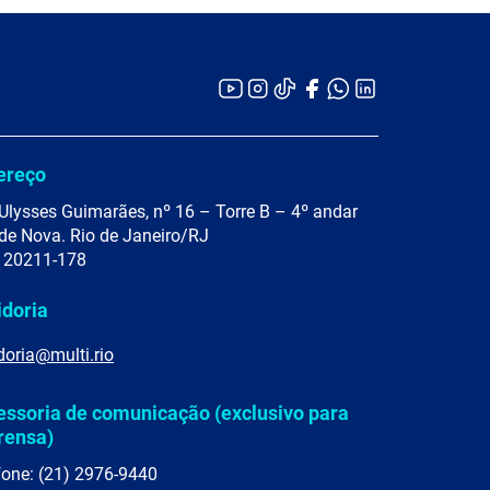
ereço
Ulysses Guimarães, nº 16 – Torre B – 4º andar
de Nova. Rio de Janeiro/RJ
 20211-178
idoria
doria@multi.rio
essoria de comunicação (exclusivo para
rensa)
fone: (21) 2976-9440