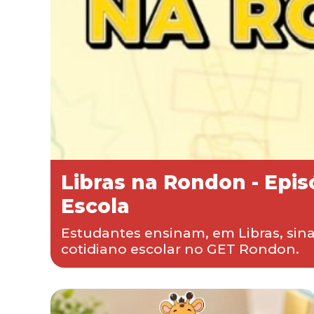
Libras na Rondon - Epis
Escola
Estudantes ensinam, em Libras, sina
cotidiano escolar no GET Rondon.