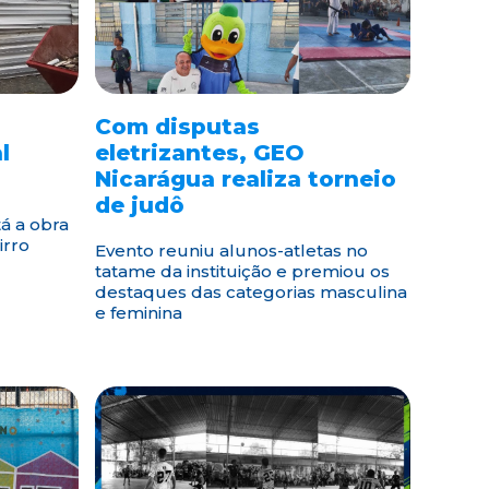
Com disputas
l
eletrizantes, GEO
Nicarágua realiza torneio
de judô
tá a obra
irro
Evento reuniu alunos-atletas no
tatame da instituição e premiou os
destaques das categorias masculina
e feminina