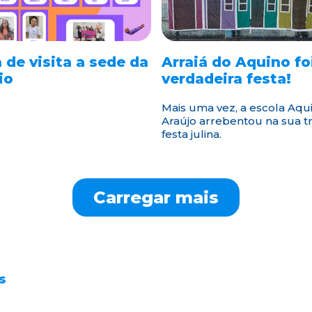
 de visita a sede da
Arraiá do Aquino f
io
verdadeira festa!
Mais uma vez, a escola Aqu
Araújo arrebentou na sua tr
festa julina.
s