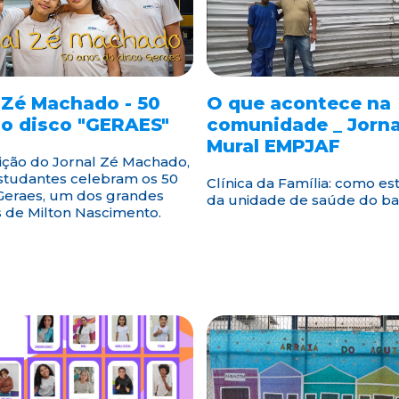
 Zé Machado - 50
O que acontece na
o disco "GERAES"
comunidade _ Jorna
Mural EMPJAF
ição do Jornal Zé Machado,
studantes celebram os 50
Clínica da Família: como es
Geraes, um dos grandes
da unidade de saúde do ba
s de Milton Nascimento.