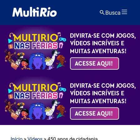
Busca
Início
>
Vídeos
> 450 anos de cidadania