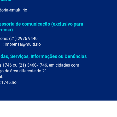
doria@multi.rio
essoria de comunicação (exclusivo para
rensa)
fone: (21) 2976-9440
il: imprensa@multi.rio
idas, Serviços, Informações ou Denúncias
e 1746 ou (21) 3460-1746, em cidades com
go de área diferente do 21.
l:
1746.rio