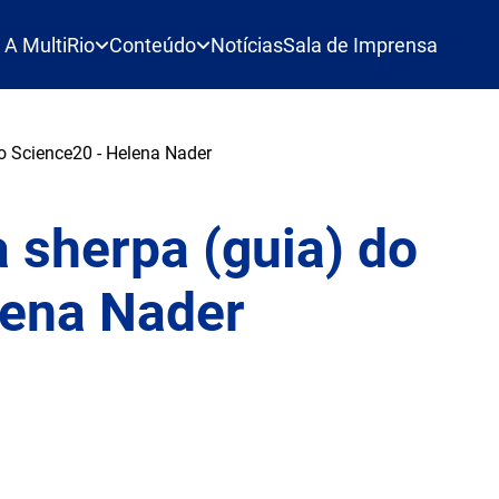
A MultiRio
Conteúdo
Notícias
Sala de Imprensa
do Science20 - Helena Nader
a sherpa (guia) do
lena Nader