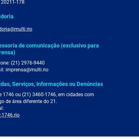
 20211-178
idoria
doria@multi.rio
essoria de comunicação (exclusivo para
rensa)
fone: (21) 2976-9440
il: imprensa@multi.rio
idas, Serviços, Informações ou Denúncias
e 1746 ou (21) 3460-1746, em cidades com
go de área diferente do 21.
l:
1746.rio