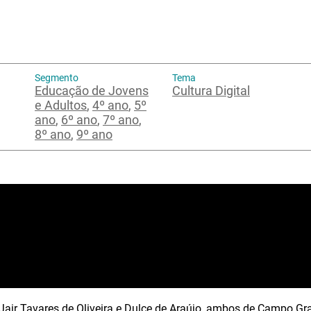
Segmento
Tema
Educação de Jovens
Cultura Digital
e Adultos
,
4º ano
,
5º
ano
,
6º ano
,
7º ano
,
8º ano
,
9º ano
air Tavares de Oliveira e Dulce de Araújo, ambos de Campo Gra