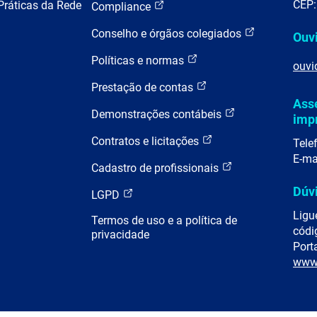
CEP:
Práticas da Rede
Compliance
Conselho e órgãos colegiados
Ouv
Políticas e normas
ouvi
Prestação de contas
Ass
Demonstrações contábeis
imp
Contratos e licitações
Tele
E-ma
Cadastro de profissionais
Dúv
LGPD
Ligu
Termos de uso e a política de
códi
privacidade
Porta
www.