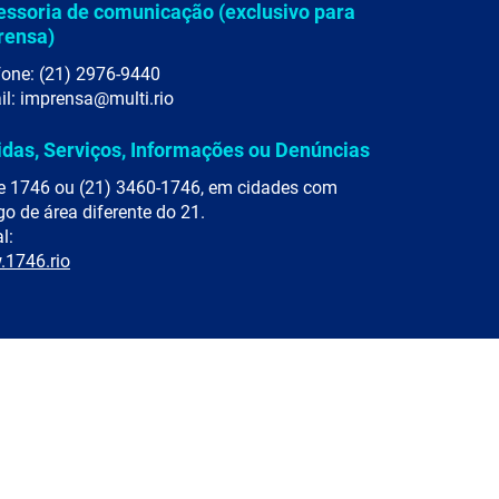
essoria de comunicação (exclusivo para
rensa)
fone: (21) 2976-9440
il: imprensa@multi.rio
idas, Serviços, Informações ou Denúncias
e 1746 ou (21) 3460-1746, em cidades com
go de área diferente do 21.
l:
1746.rio