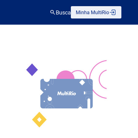
Busca
Minha MultiRio