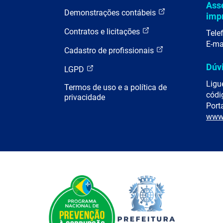
Ass
Demonstrações contábeis
imp
Contratos e licitações
Tele
E-ma
Cadastro de profissionais
Dúv
LGPD
Ligu
Termos de uso e a política de
códi
privacidade
Porta
www.