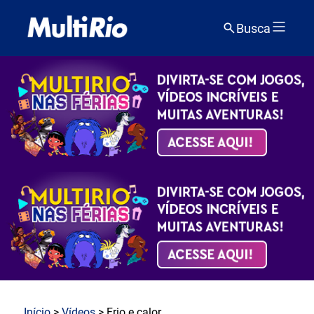
Busca
Início
>
Vídeos
> Frio e calor