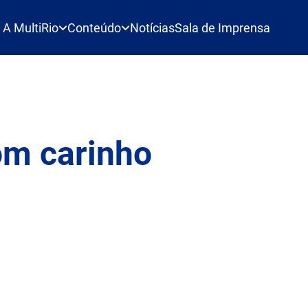
A MultiRio
Conteúdo
Notícias
Sala de Imprensa
om carinho