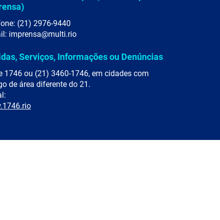
rensa)
fone: (21) 2976-9440
il: imprensa@multi.rio
idas, Serviços, Informações ou Denúncias
e 1746 ou (21) 3460-1746, em cidades com
go de área diferente do 21.
l:
1746.rio