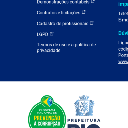
Demonstrações contábeis
imp
Contratos e licitações
Tele
E-ma
Cadastro de profissionais
Dúv
LGPD
Ligu
Termos de uso e a política de
códi
privacidade
Porta
www.