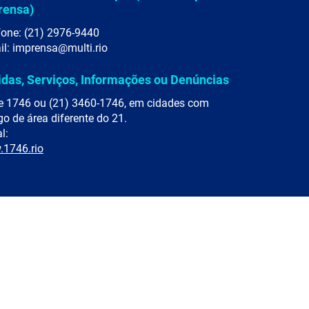
rensa)
fone: (21) 2976-9440
il: imprensa@multi.rio
idas, Serviços, Informações ou Denúncias
e 1746 ou (21) 3460-1746, em cidades com
go de área diferente do 21.
l:
1746.rio