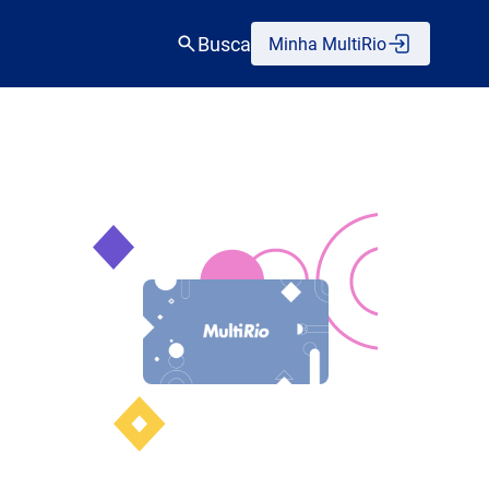
Busca
Minha MultiRio