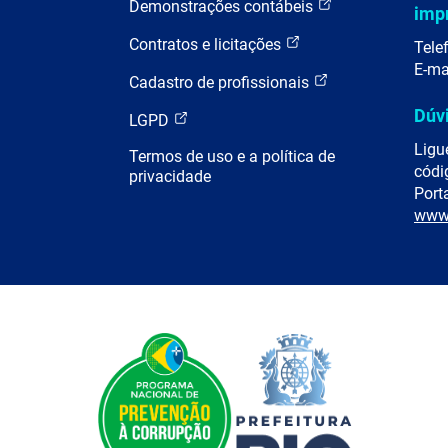
Demonstrações contábeis
imp
Contratos e licitações
Tele
E-ma
Cadastro de profissionais
Dúv
LGPD
Ligu
Termos de uso e a política de
códi
privacidade
Porta
www.