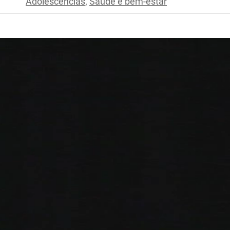
Adolescências
,
Saúde e bem-estar