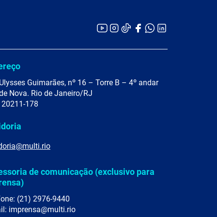
ereço
Ulysses Guimarães, nº 16 – Torre B – 4º andar
de Nova. Rio de Janeiro/RJ
 20211-178
idoria
doria@multi.rio
essoria de comunicação (exclusivo para
rensa)
fone: (21) 2976-9440
il: imprensa@multi.rio