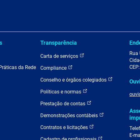
s
Transparência
End
Rua 
Carta de serviços
Cida
CEP:
Práticas da Rede
Compliance
Conselho e órgãos colegiados
Ouv
Políticas e normas
ouvi
Prestação de contas
Ass
Demonstrações contábeis
imp
Contratos e licitações
Tele
E-ma
Cadastro de profissionais