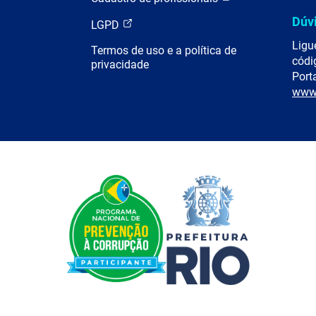
Dúv
LGPD
Ligu
Termos de uso e a política de
códi
privacidade
Porta
www.