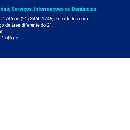
idas, Serviços, Informações ou Denúncias
e 1746 ou (21) 3460-1746, em cidades com
go de área diferente do 21.
l:
1746.rio